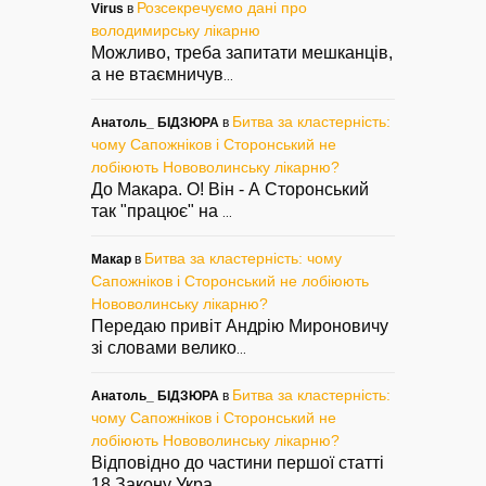
Розсекречуємо дані про
Virus
в
володимирську лікарню
Можливо, треба запитати мешканців,
а не втаємничув
...
Битва за кластерність:
Анатоль_ БІДЗЮРА
в
чому Сапожніков і Сторонський не
лобіюють Нововолинську лікарню?
До Макара. О! Він - А Сторонський
так "працює" на
...
Битва за кластерність: чому
Макар
в
Сапожніков і Сторонський не лобіюють
Нововолинську лікарню?
Передаю привіт Андрію Мироновичу
зі словами велико
...
Битва за кластерність:
Анатоль_ БІДЗЮРА
в
чому Сапожніков і Сторонський не
лобіюють Нововолинську лікарню?
Відповідно до частини першої статті
18 Закону Укра