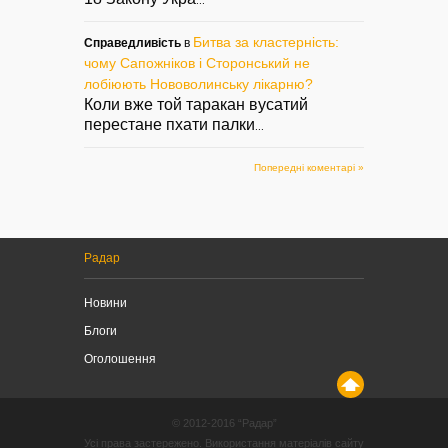
...
Битва за кластерність:
Справедливість
в
чому Сапожніков і Сторонський не
лобіюють Нововолинську лікарню?
Коли вже той таракан вусатий
перестане пхати палки
...
Попередні коментарі »
Радар
Новини
Блоги
Оголошення
© 2012-2016 “Радар”
Усі права застережено. Використання матеріалів сайту