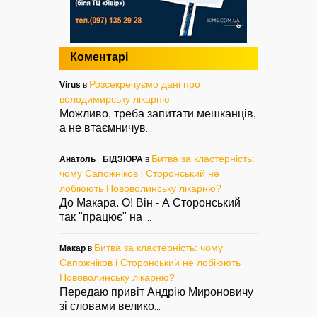
Коментарі
Розсекречуємо дані про
Virus
в
володимирську лікарню
Можливо, треба запитати мешканців,
а не втаємничув
...
Битва за кластерність:
Анатоль_ БІДЗЮРА
в
чому Сапожніков і Сторонський не
лобіюють Нововолинську лікарню?
До Макара. О! Він - А Сторонський
так "працює" на
...
Битва за кластерність: чому
Макар
в
Сапожніков і Сторонський не лобіюють
Нововолинську лікарню?
Передаю привіт Андрію Мироновичу
зі словами велико
...