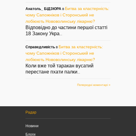
Битва за кластерність:
Анатоль_ БІДЗЮРА
в
чому Сапожніков і Сторонський не
лобіюють Нововолинську лікарню?
Відповідно до частини першої статті
18 Закону Укра
...
Битва за кластерність:
Справедливість
в
чому Сапожніков і Сторонський не
лобіюють Нововолинську лікарню?
Коли вже той таракан вусатий
перестане пхати палки
...
Попередні коментарі »
Радар
Новини
Блоги