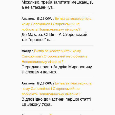
Можливо, треба запитати мешканців,
а не втаємничув
...
Битва за кластерність:
Анатоль_ БІДЗЮРА
в
чому Сапожніков і Сторонський не
лобіюють Нововолинську лікарню?
До Макара. О! Він - А Сторонський
так "працює" на
...
Битва за кластерність: чому
Макар
в
Сапожніков і Сторонський не лобіюють
Нововолинську лікарню?
Передаю привіт Андрію Мироновичу
зі словами велико
...
Битва за кластерність:
Анатоль_ БІДЗЮРА
в
чому Сапожніков і Сторонський не
лобіюють Нововолинську лікарню?
Відповідно до частини першої статті
18 Закону Укра
...