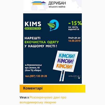
Коментарі
Розсекречуємо дані про
Virus
в
володимирську лікарню