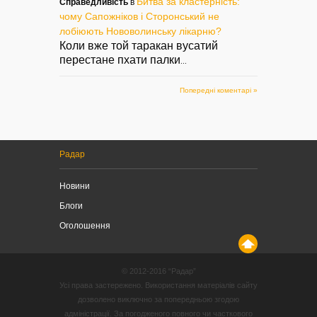
Битва за кластерність:
Справедливість
в
чому Сапожніков і Сторонський не
лобіюють Нововолинську лікарню?
Коли вже той таракан вусатий
перестане пхати палки
...
Попередні коментарі »
Радар
Новини
Блоги
Оголошення
© 2012-2016 “Радар”
Усі права застережено. Використання матеріалів сайту
дозволено виключно за попередньою згодою
адміністрації. За погодженого повного чи часткового