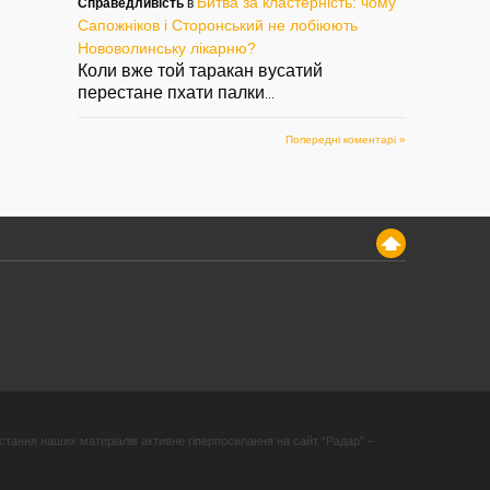
Битва за кластерність: чому
Справедливість
в
Сапожніков і Сторонський не лобіюють
Нововолинську лікарню?
Коли вже той таракан вусатий
перестане пхати палки
...
Попередні коментарі »
стання наших матеріалів активне гіперпосилання на сайт “Радар” –