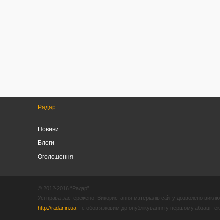
Радар
Новини
Блоги
Оголошення
© 2012-2016 “Радар”
Усі права застережено. Використання матеріалів сайту дозволено виключ
http://radar.in.ua
– є обов’язковим до опублікування у першому абзаці текст