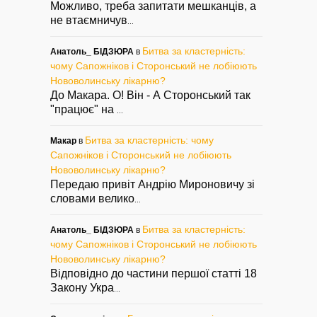
Можливо, треба запитати мешканців, а
не втаємничув
...
Битва за кластерність:
Анатоль_ БІДЗЮРА
в
чому Сапожніков і Сторонський не лобіюють
Нововолинську лікарню?
До Макара. О! Він - А Сторонський так
"працює" на
...
Битва за кластерність: чому
Макар
в
Сапожніков і Сторонський не лобіюють
Нововолинську лікарню?
Передаю привіт Андрію Мироновичу зі
словами велико
...
Битва за кластерність:
Анатоль_ БІДЗЮРА
в
чому Сапожніков і Сторонський не лобіюють
Нововолинську лікарню?
Відповідно до частини першої статті 18
Закону Укра
...