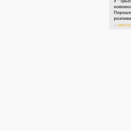
У “Трьо
новово
Порошен
розпива
—
26/01/20