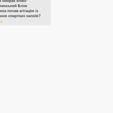
х бобрах плюс”
линський Блок
ка почав агітацію із
ння спиртних напоїв?
19