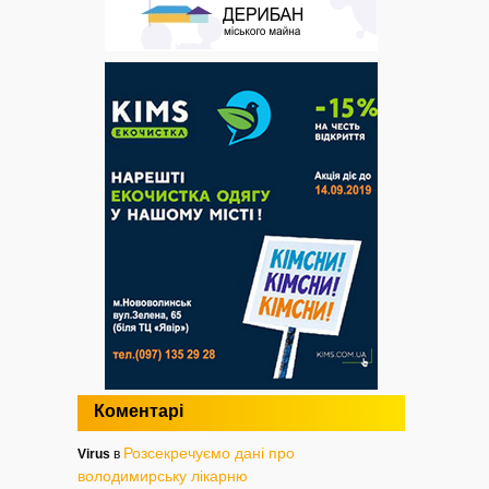
Коментарі
Розсекречуємо дані про
Virus
в
володимирську лікарню