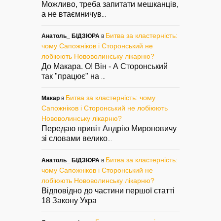
Можливо, треба запитати мешканців,
а не втаємничув
...
Битва за кластерність:
Анатоль_ БІДЗЮРА
в
чому Сапожніков і Сторонський не
лобіюють Нововолинську лікарню?
До Макара. О! Він - А Сторонський
так "працює" на
...
Битва за кластерність: чому
Макар
в
Сапожніков і Сторонський не лобіюють
Нововолинську лікарню?
Передаю привіт Андрію Мироновичу
зі словами велико
...
Битва за кластерність:
Анатоль_ БІДЗЮРА
в
чому Сапожніков і Сторонський не
лобіюють Нововолинську лікарню?
Відповідно до частини першої статті
18 Закону Укра
...