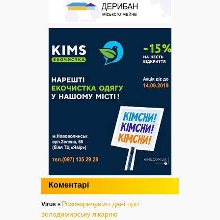
Коментарі
Розсекречуємо дані про
Virus
в
володимирську лікарню