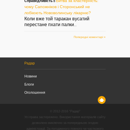
Битва за кластерність:
Справедливість
в
чому Сапожніков і Сторонський не
лобіюють Нововолинську лікарню?
Коли вже той таракан вусатий
перестане пхати палки
...
Попередні коментарі »
Радар
Новини
Блоги
Оголошення
© 2012-2016 “Радар”
Усі права застережено. Використання матеріалів сайту
дозволено виключно за попередньою згодою
адміністрації. За погодженого повного чи часткового