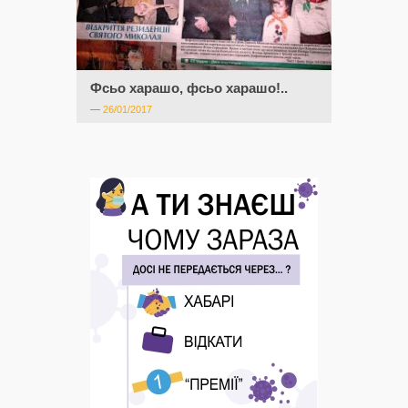
Фсьо харашо, фсьо харашо!..
—
26/01/2017