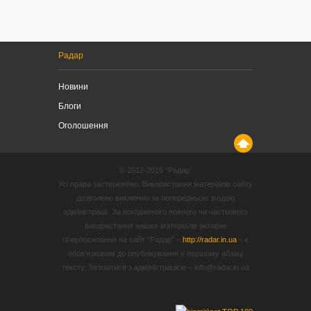
Радар
Новини
Блоги
Оголошення
© 2012-2016 “Радар”
Усі права застережено. Використання матеріалів сайту
дозволено виключно за попередньою згодою
адміністрації. За погодженого повного чи часткового
використання наших матеріалів активне
гіперпосилання на сайт “Радар” –
http://radar.in.ua
– є
обов’язковим до опублікування у першому абзаці
тексту. Зв’язатися з адміністрацією – info@radar.in.ua