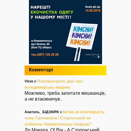
Коментарі
Розсекречуємо дані про
Virus
в
володимирську лікарню
Можливо, треба запитати мешканців,
а не втаємничув
...
Битва за кластерність:
Анатоль_ БІДЗЮРА
в
чому Сапожніков і Сторонський не
лобіюють Нововолинську лікарню?
До Макара. О! Він - А Сторонський