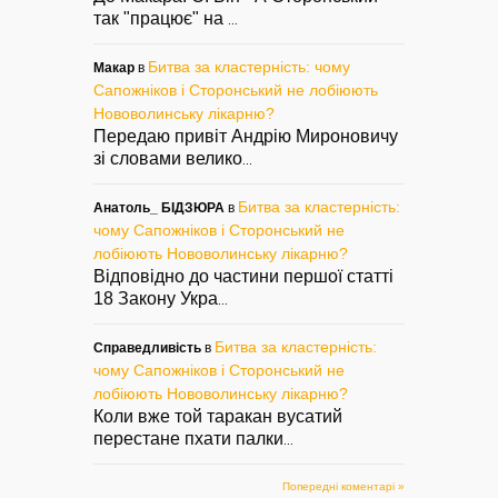
так "працює" на
...
Битва за кластерність: чому
Макар
в
Сапожніков і Сторонський не лобіюють
Нововолинську лікарню?
Передаю привіт Андрію Мироновичу
зі словами велико
...
Битва за кластерність:
Анатоль_ БІДЗЮРА
в
чому Сапожніков і Сторонський не
лобіюють Нововолинську лікарню?
Відповідно до частини першої статті
18 Закону Укра
...
Битва за кластерність:
Справедливість
в
чому Сапожніков і Сторонський не
лобіюють Нововолинську лікарню?
Коли вже той таракан вусатий
перестане пхати палки
...
Попередні коментарі »