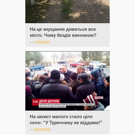
На це знущання дивиться все
місто. Чому бездіє виконком?
—
17/09/2021
На захист малого стало ціле
село: “У Туреччину не віддамо!”
—
02/12/2016