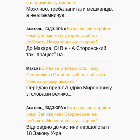
володимирську лікарню
Можливо, треба запитати мешканців,
а не втаємничув
...
Битва за кластерність:
Анатоль_ БІДЗЮРА
в
чому Сапожніков і Сторонський не
лобіюють Нововолинську лікарню?
До Макара. О! Він - А Сторонський
так "працює" на
...
Битва за кластерність: чому
Макар
в
Сапожніков і Сторонський не лобіюють
Нововолинську лікарню?
Передаю привіт Андрію Мироновичу
зі словами велико
...
Битва за кластерність:
Анатоль_ БІДЗЮРА
в
чому Сапожніков і Сторонський не
лобіюють Нововолинську лікарню?
Відповідно до частини першої статті
18 Закону Укра
...