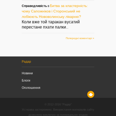
Битва за кластерність:
Справедливість
в
чому Сапожніков і Сторонський не
лобіюють Нововолинську лікарню?
Коли вже той таракан вусатий
перестане пхати палки
...
Попередні коментарі »
Радар
Новини
Блоги
Оголошення
© 2012-2016 “Радар”
Усі права застережено. Використання матеріалів сайту
дозволено виключно за попередньою згодою