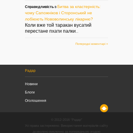
Битва за кластерність:
Справедливість
в
чому Сапожніков і Сторонський не
лобіюють Нововолинську лікарню?
Коли вже той таракан вусатий
перестане пхати палки
...
Попередні коментарі »
Радар
Новини
Блоги
Оголошення
© 2012-2016 “Радар”
Усі права застережено. Використання матеріалів сайту
дозволено виключно за попередньою згодою