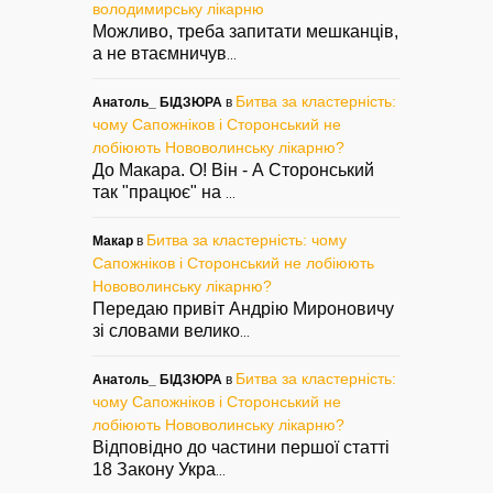
володимирську лікарню
Можливо, треба запитати мешканців,
а не втаємничув
...
Битва за кластерність:
Анатоль_ БІДЗЮРА
в
чому Сапожніков і Сторонський не
лобіюють Нововолинську лікарню?
До Макара. О! Він - А Сторонський
так "працює" на
...
Битва за кластерність: чому
Макар
в
Сапожніков і Сторонський не лобіюють
Нововолинську лікарню?
Передаю привіт Андрію Мироновичу
зі словами велико
...
Битва за кластерність:
Анатоль_ БІДЗЮРА
в
чому Сапожніков і Сторонський не
лобіюють Нововолинську лікарню?
Відповідно до частини першої статті
18 Закону Укра
...