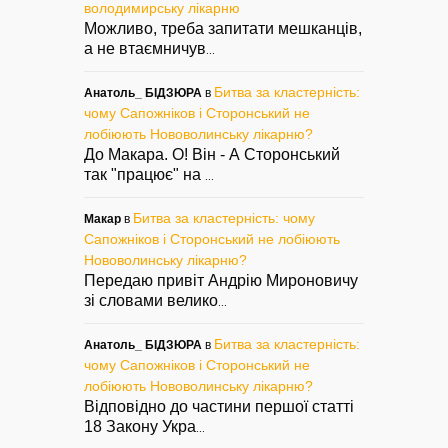
володимирську лікарню
Можливо, треба запитати мешканців,
а не втаємничув
...
Битва за кластерність:
Анатоль_ БІДЗЮРА
в
чому Сапожніков і Сторонський не
лобіюють Нововолинську лікарню?
До Макара. О! Він - А Сторонський
так "працює" на
...
Битва за кластерність: чому
Макар
в
Сапожніков і Сторонський не лобіюють
Нововолинську лікарню?
Передаю привіт Андрію Мироновичу
зі словами велико
...
Битва за кластерність:
Анатоль_ БІДЗЮРА
в
чому Сапожніков і Сторонський не
лобіюють Нововолинську лікарню?
Відповідно до частини першої статті
18 Закону Укра
...