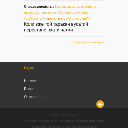
Битва за кластерність:
Справедливість
в
чому Сапожніков і Сторонський не
лобіюють Нововолинську лікарню?
Коли вже той таракан вусатий
перестане пхати палки
...
Попередні коментарі »
Радар
Новини
Блоги
Оголошення
© 2012-2016 “Радар”
Усі права застережено. Використання матеріалів сайту
дозволено виключно за попередньою згодою