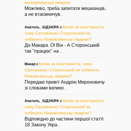
володимирську лікарню
Можливо, треба запитати мешканців,
а не втаємничув
...
Битва за кластерність:
Анатоль_ БІДЗЮРА
в
чому Сапожніков і Сторонський не
лобіюють Нововолинську лікарню?
До Макара. О! Він - А Сторонський
так "працює" на
...
Битва за кластерність: чому
Макар
в
Сапожніков і Сторонський не лобіюють
Нововолинську лікарню?
Передаю привіт Андрію Мироновичу
зі словами велико
...
Битва за кластерність:
Анатоль_ БІДЗЮРА
в
чому Сапожніков і Сторонський не
лобіюють Нововолинську лікарню?
Відповідно до частини першої статті
18 Закону Укра
...