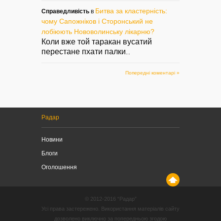
Битва за кластерність:
Справедливість
в
чому Сапожніков і Сторонський не
лобіюють Нововолинську лікарню?
Коли вже той таракан вусатий
перестане пхати палки
...
Попередні коментарі »
Радар
Новини
Блоги
Оголошення
© 2012-2016 “Радар”
Усі права застережено. Використання матеріалів сайту
дозволено виключно за попередньою згодою