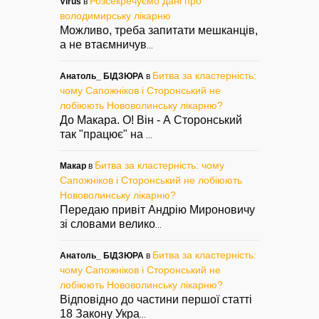
Розсекречуємо дані про
Virus
в
володимирську лікарню
Можливо, треба запитати мешканців,
а не втаємничув
...
Битва за кластерність:
Анатоль_ БІДЗЮРА
в
чому Сапожніков і Сторонський не
лобіюють Нововолинську лікарню?
До Макара. О! Він - А Сторонський
так "працює" на
...
Битва за кластерність: чому
Макар
в
Сапожніков і Сторонський не лобіюють
Нововолинську лікарню?
Передаю привіт Андрію Мироновичу
зі словами велико
...
Битва за кластерність:
Анатоль_ БІДЗЮРА
в
чому Сапожніков і Сторонський не
лобіюють Нововолинську лікарню?
Відповідно до частини першої статті
18 Закону Укра
...