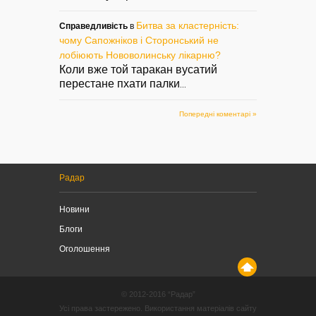
Битва за кластерність:
Справедливість
в
чому Сапожніков і Сторонський не
лобіюють Нововолинську лікарню?
Коли вже той таракан вусатий
перестане пхати палки
...
Попередні коментарі »
Радар
Новини
Блоги
Оголошення
© 2012-2016 “Радар”
Усі права застережено. Використання матеріалів сайту