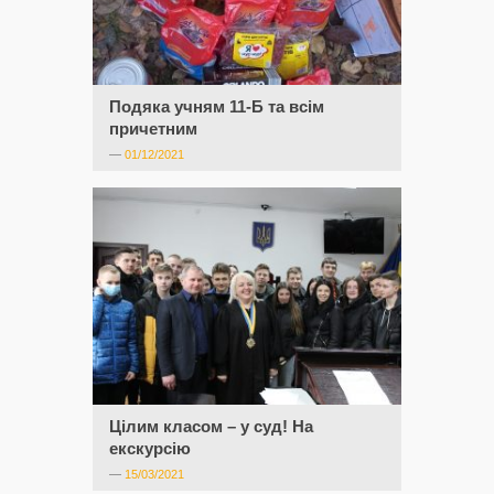
Подяка учням 11-Б та всім
причетним
—
01/12/2021
Цілим класом – у суд! На
екскурсію
—
15/03/2021