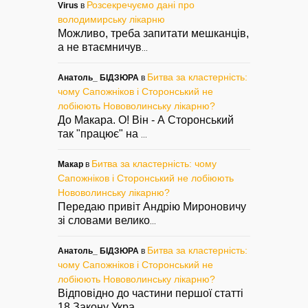
Розсекречуємо дані про
Virus
в
володимирську лікарню
Можливо, треба запитати мешканців,
а не втаємничув
...
Битва за кластерність:
Анатоль_ БІДЗЮРА
в
чому Сапожніков і Сторонський не
лобіюють Нововолинську лікарню?
До Макара. О! Він - А Сторонський
так "працює" на
...
Битва за кластерність: чому
Макар
в
Сапожніков і Сторонський не лобіюють
Нововолинську лікарню?
Передаю привіт Андрію Мироновичу
зі словами велико
...
Битва за кластерність:
Анатоль_ БІДЗЮРА
в
чому Сапожніков і Сторонський не
лобіюють Нововолинську лікарню?
Відповідно до частини першої статті
18 Закону Укра