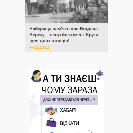
Найкраща пам’ять про Богдана
Березу – театр його імені. Крута
ідея двох атовців!
—
21/12/2017