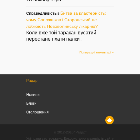
...
Битва за кластерність:
Справедливість
в
чому Сапожніков і Сторонський не
лобіюють Нововолинську лікарню?
Коли вже той таракан вусатий
перестане пхати палки
...
Попередні коментарі »
Радар
Новини
Блоги
Оголошення
© 2012-2016 “Радар”
Усі права застережено. Використання матеріалів сайту