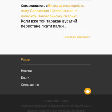
Битва за кластерність:
Справедливість
в
чому Сапожніков і Сторонський не
лобіюють Нововолинську лікарню?
Коли вже той таракан вусатий
перестане пхати палки
...
Попередні коментарі »
Радар
Новини
Блоги
Оголошення
© 2012-2016 “Радар”
Усі права застережено. Використання матеріалів сайту
дозволено виключно за попередньою згодою