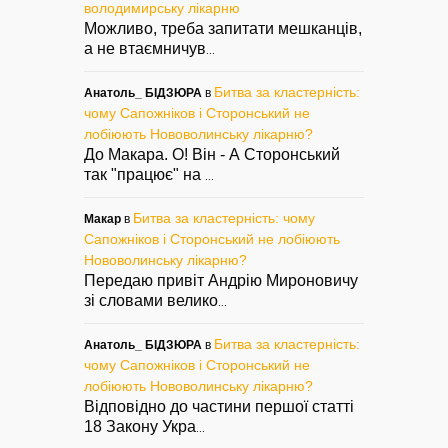
володимирську лікарню
Можливо, треба запитати мешканців,
а не втаємничув
...
Битва за кластерність:
Анатоль_ БІДЗЮРА
в
чому Сапожніков і Сторонський не
лобіюють Нововолинську лікарню?
До Макара. О! Він - А Сторонський
так "працює" на
...
Битва за кластерність: чому
Макар
в
Сапожніков і Сторонський не лобіюють
Нововолинську лікарню?
Передаю привіт Андрію Мироновичу
зі словами велико
...
Битва за кластерність:
Анатоль_ БІДЗЮРА
в
чому Сапожніков і Сторонський не
лобіюють Нововолинську лікарню?
Відповідно до частини першої статті
18 Закону Укра
...