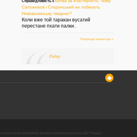
Битва за кластерність: чому
Справедливість
в
Сапожніков і Сторонський не лобіюють
Нововолинську лікарню?
Коли вже той таракан вусатий
перестане пхати палки
...
Попередні коментарі »
Радар
стання наших матеріалів активне гіперпосилання на сайт “Радар” –