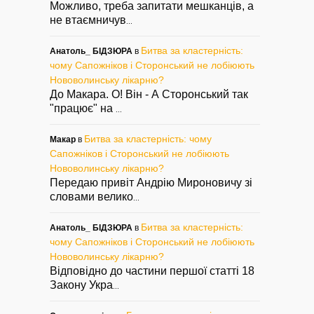
Можливо, треба запитати мешканців, а
не втаємничув
...
Битва за кластерність:
Анатоль_ БІДЗЮРА
в
чому Сапожніков і Сторонський не лобіюють
Нововолинську лікарню?
До Макара. О! Він - А Сторонський так
"працює" на
...
Битва за кластерність: чому
Макар
в
Сапожніков і Сторонський не лобіюють
Нововолинську лікарню?
Передаю привіт Андрію Мироновичу зі
словами велико
...
Битва за кластерність:
Анатоль_ БІДЗЮРА
в
чому Сапожніков і Сторонський не лобіюють
Нововолинську лікарню?
Відповідно до частини першої статті 18
Закону Укра
...