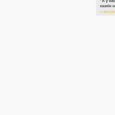
“А у нас
хазяїн 
—
20/11/20