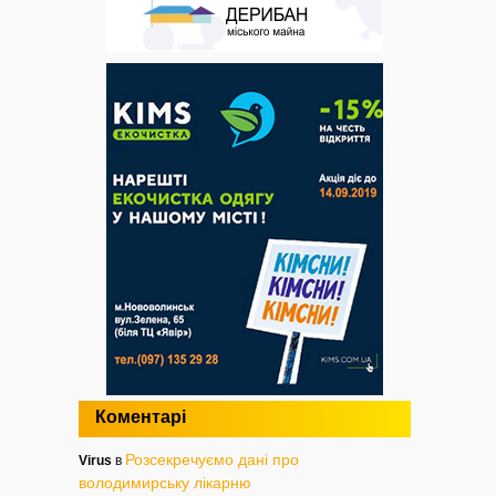
Коментарі
Розсекречуємо дані про
Virus
в
володимирську лікарню