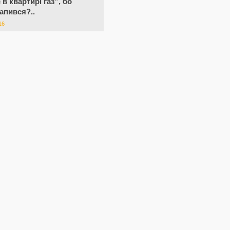
 в квартирі газ”, бо
напився?..
16