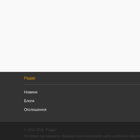
Радар
Новини
Блоги
Оголошення
© 2012-2016 “Радар”
Усі права застережено. Використання матеріалів сайту дозволено виключ