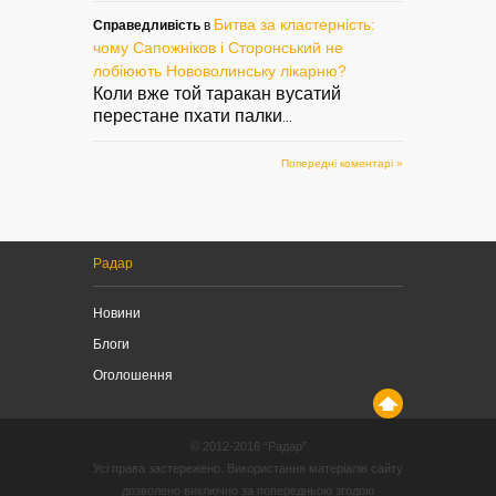
Битва за кластерність:
Справедливість
в
чому Сапожніков і Сторонський не
лобіюють Нововолинську лікарню?
Коли вже той таракан вусатий
перестане пхати палки
...
Попередні коментарі »
Радар
Новини
Блоги
Оголошення
© 2012-2016 “Радар”
Усі права застережено. Використання матеріалів сайту
дозволено виключно за попередньою згодою