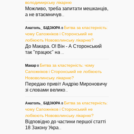
володимирську лікарню
Можливо, треба запитати мешканців,
а не втаємничув
...
Битва за кластерність:
Анатоль_ БІДЗЮРА
в
чому Сапожніков і Сторонський не
лобіюють Нововолинську лікарню?
До Макара. О! Він - А Сторонський
так "працює" на
...
Битва за кластерність: чому
Макар
в
Сапожніков і Сторонський не лобіюють
Нововолинську лікарню?
Передаю привіт Андрію Мироновичу
зі словами велико
...
Битва за кластерність:
Анатоль_ БІДЗЮРА
в
чому Сапожніков і Сторонський не
лобіюють Нововолинську лікарню?
Відповідно до частини першої статті
18 Закону Укра
...