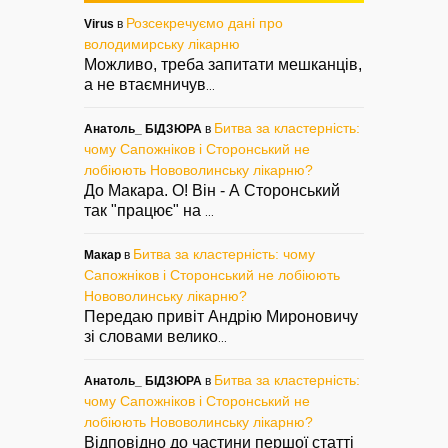
Розсекречуємо дані про
Virus
в
володимирську лікарню
Можливо, треба запитати мешканців,
а не втаємничув
...
Битва за кластерність:
Анатоль_ БІДЗЮРА
в
чому Сапожніков і Сторонський не
лобіюють Нововолинську лікарню?
До Макара. О! Він - А Сторонський
так "працює" на
...
Битва за кластерність: чому
Макар
в
Сапожніков і Сторонський не лобіюють
Нововолинську лікарню?
Передаю привіт Андрію Мироновичу
зі словами велико
...
Битва за кластерність:
Анатоль_ БІДЗЮРА
в
чому Сапожніков і Сторонський не
лобіюють Нововолинську лікарню?
Відповідно до частини першої статті