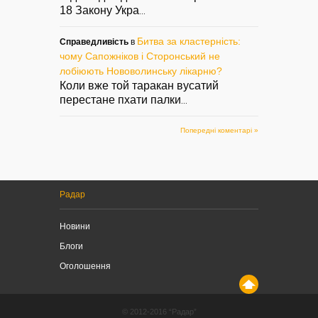
18 Закону Укра
...
Битва за кластерність:
Справедливість
в
чому Сапожніков і Сторонський не
лобіюють Нововолинську лікарню?
Коли вже той таракан вусатий
перестане пхати палки
...
Попередні коментарі »
Радар
Новини
Блоги
Оголошення
© 2012-2016 “Радар”