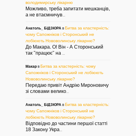
володимирську лікарню
Можливо, треба запитати мешканців,
а не втаємничув
...
Битва за кластерність:
Анатоль_ БІДЗЮРА
в
чому Сапожніков і Сторонський не
лобіюють Нововолинську лікарню?
До Макара. О! Він - А Сторонський
так "працює" на
...
Битва за кластерність: чому
Макар
в
Сапожніков і Сторонський не лобіюють
Нововолинську лікарню?
Передаю привіт Андрію Мироновичу
зі словами велико
...
Битва за кластерність:
Анатоль_ БІДЗЮРА
в
чому Сапожніков і Сторонський не
лобіюють Нововолинську лікарню?
Відповідно до частини першої статті
18 Закону Укра
...