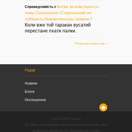
Битва за кластерність:
Справедливість
в
чому Сапожніков і Сторонський не
лобіюють Нововолинську лікарню?
Коли вже той таракан вусатий
перестане пхати палки
...
Попередні коментарі »
Радар
Новини
Блоги
Оголошення
© 2012-2016 “Радар”
Усі права застережено. Використання матеріалів сайту
дозволено виключно за попередньою згодою