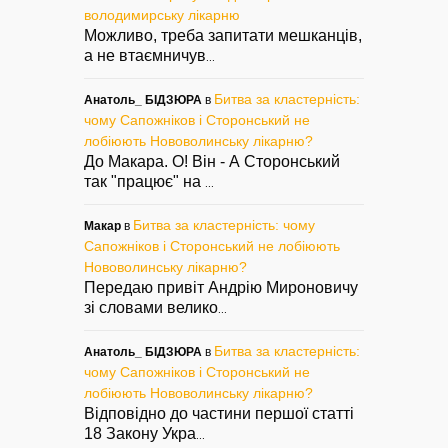
володимирську лікарню
Можливо, треба запитати мешканців,
а не втаємничув
...
Битва за кластерність:
Анатоль_ БІДЗЮРА
в
чому Сапожніков і Сторонський не
лобіюють Нововолинську лікарню?
До Макара. О! Він - А Сторонський
так "працює" на
...
Битва за кластерність: чому
Макар
в
Сапожніков і Сторонський не лобіюють
Нововолинську лікарню?
Передаю привіт Андрію Мироновичу
зі словами велико
...
Битва за кластерність:
Анатоль_ БІДЗЮРА
в
чому Сапожніков і Сторонський не
лобіюють Нововолинську лікарню?
Відповідно до частини першої статті
18 Закону Укра
...