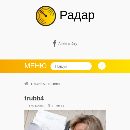
Радар
Архів сайту
МЕНЮ
ГОЛОВНА
/
TRUBB4
trubb4
— 17/11/2016
0
11