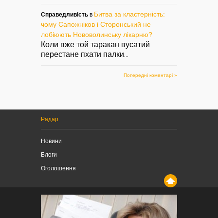
Битва за кластерність:
Справедливість
в
чому Сапожніков і Сторонський не
лобіюють Нововолинську лікарню?
Коли вже той таракан вусатий
перестане пхати палки
...
Попередні коментарі »
Радар
Новини
Блоги
Оголошення