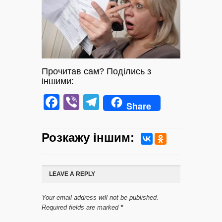
Прочитав сам? Поділись з
іншими:
Facebook
Viber
Telegram
Share
Розкажу iншим:
LEAVE A REPLY
Your email address will not be published.
Required fields are marked
*