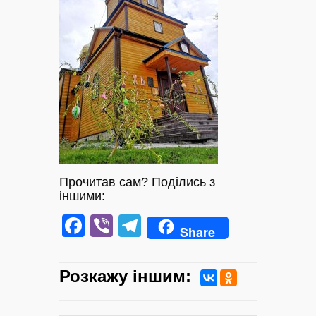
Прочитав сам? Поділись з
іншими:
Facebook
Viber
Telegram
Share
Розкажу iншим: