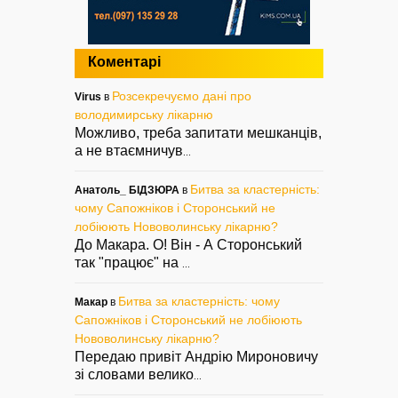
Коментарі
Розсекречуємо дані про
Virus
в
володимирську лікарню
Можливо, треба запитати мешканців,
а не втаємничув
...
Битва за кластерність:
Анатоль_ БІДЗЮРА
в
чому Сапожніков і Сторонський не
лобіюють Нововолинську лікарню?
До Макара. О! Він - А Сторонський
так "працює" на
...
Битва за кластерність: чому
Макар
в
Сапожніков і Сторонський не лобіюють
Нововолинську лікарню?
Передаю привіт Андрію Мироновичу
зі словами велико
...