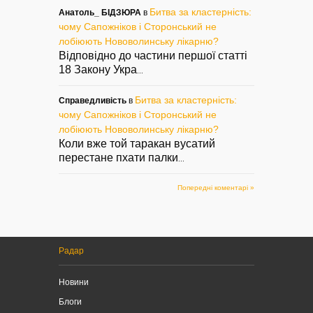
Битва за кластерність:
Анатоль_ БІДЗЮРА
в
чому Сапожніков і Сторонський не
лобіюють Нововолинську лікарню?
Відповідно до частини першої статті
18 Закону Укра
...
Битва за кластерність:
Справедливість
в
чому Сапожніков і Сторонський не
лобіюють Нововолинську лікарню?
Коли вже той таракан вусатий
перестане пхати палки
...
Попередні коментарі »
Радар
Новини
Блоги