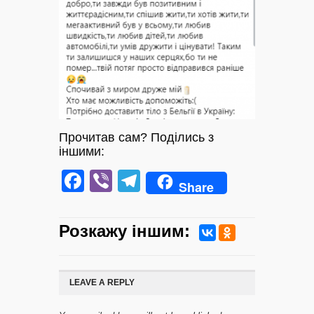
Прочитав сам? Поділись з
іншими:
Facebook
Viber
Telegram
Share
Розкажу iншим:
LEAVE A REPLY