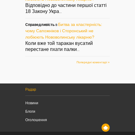
Відповідно до частини першої статті
18 Закону Укра
...
Битва за кластерність:
Справедливість
в
чому Сапожніков і Сторонський не
лобіюють Нововолинську лікарню?
Коли вже той таракан вусатий
перестане пхати палки
...
Попередні коментарі »
Радар
Новини
Блоги
Оголошення