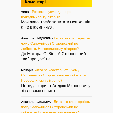
Коментарі
Розсекречуємо дані про
Virus
в
володимирську лікарню
Можливо, треба запитати мешканців,
а не втаємничув
...
Битва за кластерність:
Анатоль_ БІДЗЮРА
в
чому Сапожніков і Сторонський не
лобіюють Нововолинську лікарню?
До Макара. О! Він - А Сторонський
так "працює" на
...
Битва за кластерність: чому
Макар
в
Сапожніков і Сторонський не лобіюють
Нововолинську лікарню?
Передаю привіт Андрію Мироновичу
зі словами велико
...
Битва за кластерність:
Анатоль_ БІДЗЮРА
в
чому Сапожніков і Сторонський не
лобіюють Нововолинську лікарню?