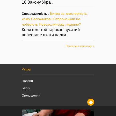
18 Закону Укра
...
Битва за кластерність:
Справедливість
в
чому Сапожніков і Сторонський не
лобіюють Нововолинську лікарню?
Коли вже той таракан вусатий
перестане пхати палки
...
Попередні коментарі »
Радар
Новини
Блоги
Оголошення