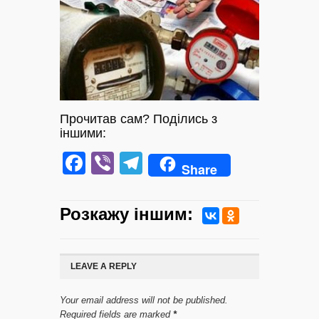
Прочитав сам? Поділись з
іншими:
Facebook
Viber
Telegram
Share
Розкажу iншим:
LEAVE A REPLY
Your email address will not be published.
Required fields are marked
*