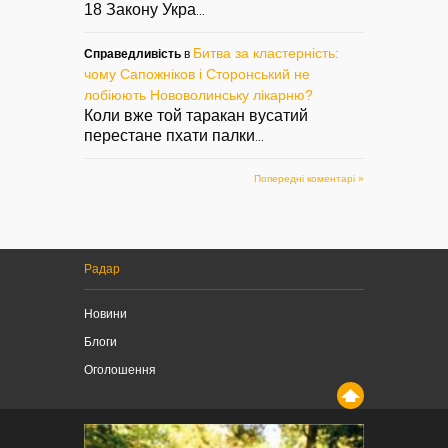
18 Закону Укра
...
Битва за кластерність:
Справедливість
в
чому Сапожніков і Сторонський не
лобіюють Нововолинську лікарню?
Коли вже той таракан вусатий
перестане пхати палки
...
Попередні коментарі »
Радар
Новини
Блоги
Оголошення