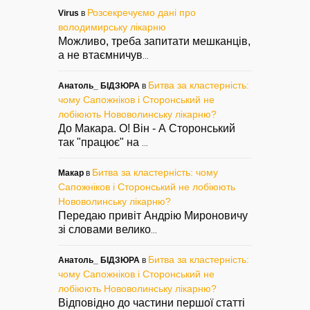
Розсекречуємо дані про
Virus
в
володимирську лікарню
Можливо, треба запитати мешканців,
а не втаємничув
...
Битва за кластерність:
Анатоль_ БІДЗЮРА
в
чому Сапожніков і Сторонський не
лобіюють Нововолинську лікарню?
До Макара. О! Він - А Сторонський
так "працює" на
...
Битва за кластерність: чому
Макар
в
Сапожніков і Сторонський не лобіюють
Нововолинську лікарню?
Передаю привіт Андрію Мироновичу
зі словами велико
...
Битва за кластерність:
Анатоль_ БІДЗЮРА
в
чому Сапожніков і Сторонський не
лобіюють Нововолинську лікарню?
Відповідно до частини першої статті