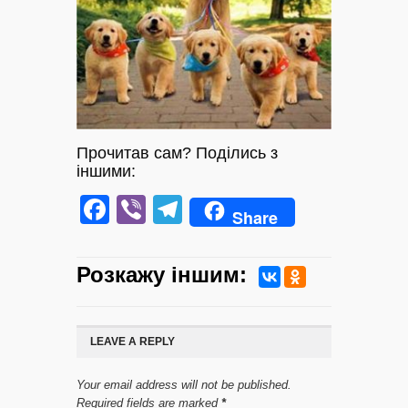
Прочитав сам? Поділись з
іншими:
Facebook
Viber
Telegram
Share
Розкажу iншим:
LEAVE A REPLY
Your email address will not be published.
Required fields are marked
*