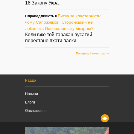
18 Закону Укра
...
Битва за кластерність:
Справедливість
в
чому Сапожніков і Сторонський не
лобіюють Нововолинську лікарню?
Коли вже той таракан вусатий
перестане пхати палки
...
Попередні коментарі »
Радар
Новини
Блоги
Оголошення