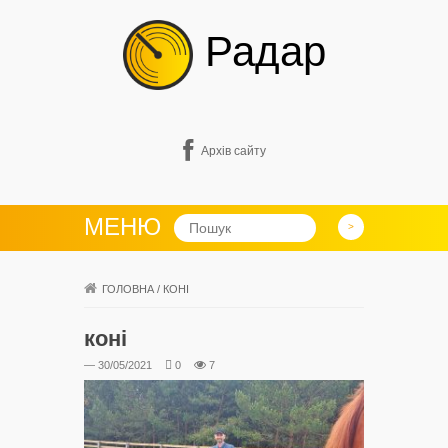
Радар
Архів сайту
МЕНЮ
ГОЛОВНА
/
КОНІ
коні
— 30/05/2021
0
7