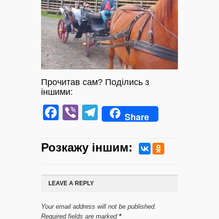
Прочитав сам? Поділись з
іншими:
Facebook
Viber
Telegram
Share
Розкажу iншим:
LEAVE A REPLY
Your email address will not be published.
Required fields are marked
*