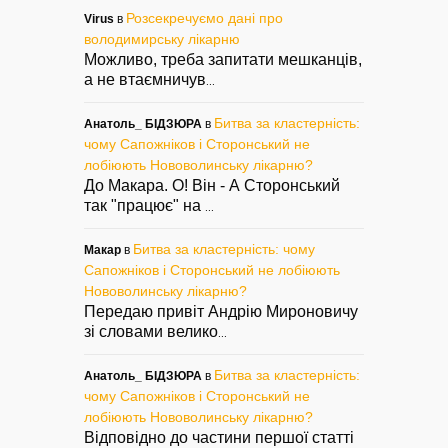
Розсекречуємо дані про
Virus
в
володимирську лікарню
Можливо, треба запитати мешканців,
а не втаємничув
...
Битва за кластерність:
Анатоль_ БІДЗЮРА
в
чому Сапожніков і Сторонський не
лобіюють Нововолинську лікарню?
До Макара. О! Він - А Сторонський
так "працює" на
...
Битва за кластерність: чому
Макар
в
Сапожніков і Сторонський не лобіюють
Нововолинську лікарню?
Передаю привіт Андрію Мироновичу
зі словами велико
...
Битва за кластерність:
Анатоль_ БІДЗЮРА
в
чому Сапожніков і Сторонський не
лобіюють Нововолинську лікарню?
Відповідно до частини першої статті