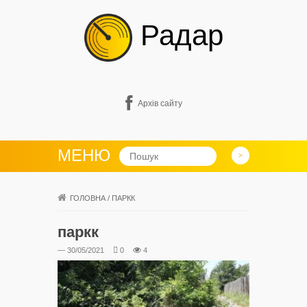
Радар
Архів сайту
МЕНЮ
ГОЛОВНА
/
ПАРКК
паркк
— 30/05/2021
0
4