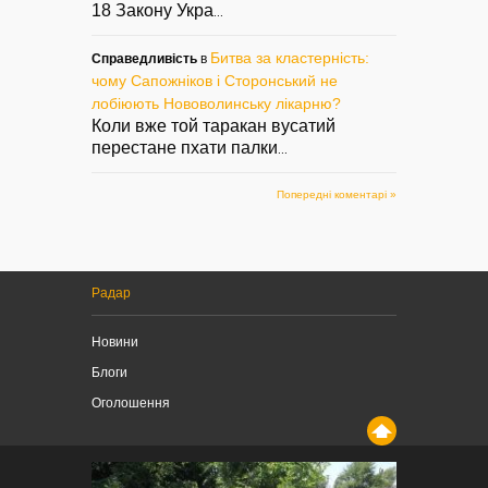
18 Закону Укра
...
Битва за кластерність:
Справедливість
в
чому Сапожніков і Сторонський не
лобіюють Нововолинську лікарню?
Коли вже той таракан вусатий
перестане пхати палки
...
Попередні коментарі »
Радар
Новини
Блоги
Оголошення