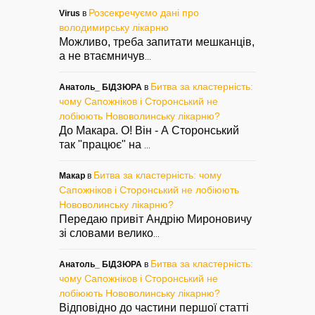
Розсекречуємо дані про
Virus
в
володимирську лікарню
Можливо, треба запитати мешканців,
а не втаємничув
...
Битва за кластерність:
Анатоль_ БІДЗЮРА
в
чому Сапожніков і Сторонський не
лобіюють Нововолинську лікарню?
До Макара. О! Він - А Сторонський
так "працює" на
...
Битва за кластерність: чому
Макар
в
Сапожніков і Сторонський не лобіюють
Нововолинську лікарню?
Передаю привіт Андрію Мироновичу
зі словами велико
...
Битва за кластерність:
Анатоль_ БІДЗЮРА
в
чому Сапожніков і Сторонський не
лобіюють Нововолинську лікарню?
Відповідно до частини першої статті