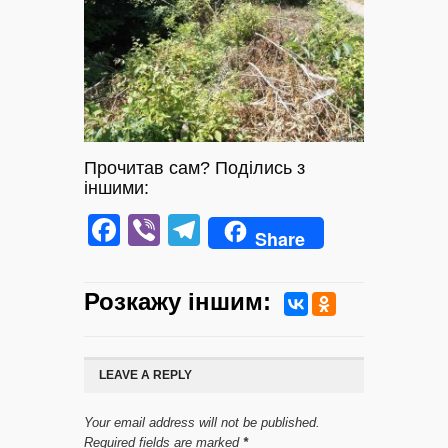
Прочитав сам? Поділись з
іншими:
Facebook
Viber
Telegram
Share
Розкажу iншим:
LEAVE A REPLY
Your email address will not be published.
Required fields are marked
*