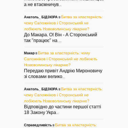
а не втаємничув
...
Битва за кластерність:
Анатоль_ БІДЗЮРА
в
чому Сапожніков і Сторонський не
лобіюють Нововолинську лікарню?
До Макара. О! Він - А Сторонський
так "працює" на
...
Битва за кластерність: чому
Макар
в
Сапожніков і Сторонський не лобіюють
Нововолинську лікарню?
Передаю привіт Андрію Мироновичу
зі словами велико
...
Битва за кластерність:
Анатоль_ БІДЗЮРА
в
чому Сапожніков і Сторонський не
лобіюють Нововолинську лікарню?
Відповідно до частини першої статті
18 Закону Укра
...
Битва за кластерність:
Справедливість
в