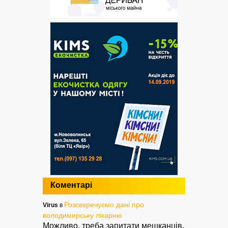
Коментарі
Розсекречуємо дані про
Virus
в
володимирську лікарню
Можливо, треба запитати мешканців,