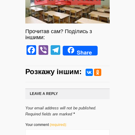
Прочитав сам? Поділись з
іншими:
Facebook
Viber
Telegram
Share
Розкажу iншим:
LEAVE A REPLY
Your email address will not be published.
Required fields are marked
*
Your comment
(required):