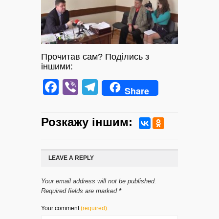
Прочитав сам? Поділись з
іншими:
Facebook
Viber
Telegram
Share
Розкажу iншим:
LEAVE A REPLY
Your email address will not be published.
Required fields are marked
*
Your comment
(required):