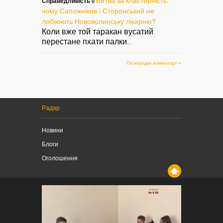
Битва за кластерність:
Справедливість
в
чому Сапожніков і Сторонський не
лобіюють Нововолинську лікарню?
Коли вже той таракан вусатий
перестане пхати палки
...
Попередні коментарі »
Радар
Новини
Блоги
Оголошення