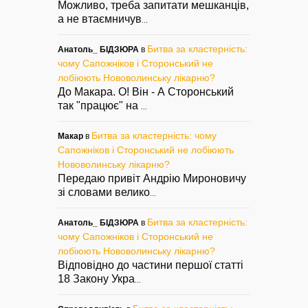
Можливо, треба запитати мешканців,
а не втаємничув
...
Битва за кластерність:
Анатоль_ БІДЗЮРА
в
чому Сапожніков і Сторонський не
лобіюють Нововолинську лікарню?
До Макара. О! Він - А Сторонський
так "працює" на
...
Битва за кластерність: чому
Макар
в
Сапожніков і Сторонський не лобіюють
Нововолинську лікарню?
Передаю привіт Андрію Мироновичу
зі словами велико
...
Битва за кластерність:
Анатоль_ БІДЗЮРА
в
чому Сапожніков і Сторонський не
лобіюють Нововолинську лікарню?
Відповідно до частини першої статті
18 Закону Укра
...