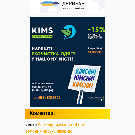
Коментарі
Розсекречуємо дані про
Virus
в
володимирську лікарню