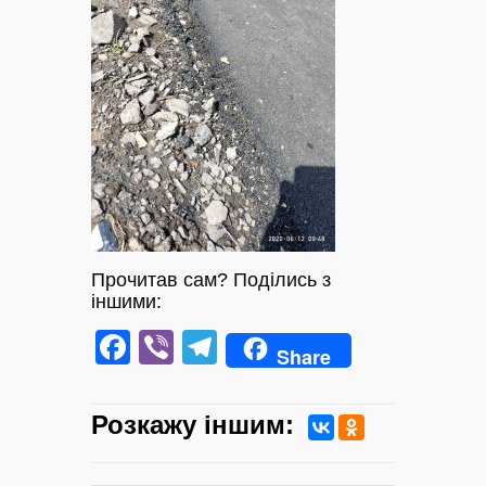
Прочитав сам? Поділись з
іншими:
Facebook
Viber
Telegram
Share
Розкажу iншим: