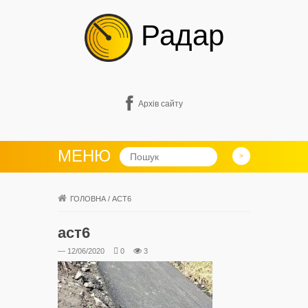
Радар
Архів сайту
МЕНЮ
ГОЛОВНА
/
АСТ6
аст6
— 12/06/2020
0
3