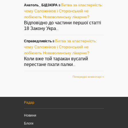
Битва за кластерність:
Анатоль_ БІДЗЮРА
в
чому Сапожніков і Сторонський не
лобіюють Нововолинську лікарню?
Відповідно до частини першої статті
18 Закону Укра
...
Битва за кластерність:
Справедливість
в
чому Сапожніков і Сторонський не
лобіюють Нововолинську лікарню?
Коли вже той таракан вусатий
перестане пхати палки
...
Попередні коментарі »
Радар
Новини
Блоги