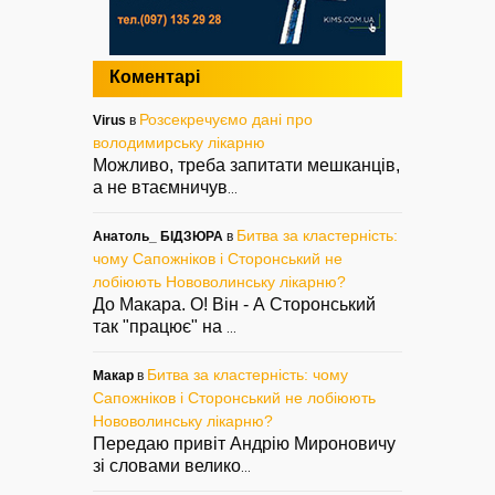
Коментарі
Розсекречуємо дані про
Virus
в
володимирську лікарню
Можливо, треба запитати мешканців,
а не втаємничув
...
Битва за кластерність:
Анатоль_ БІДЗЮРА
в
чому Сапожніков і Сторонський не
лобіюють Нововолинську лікарню?
До Макара. О! Він - А Сторонський
так "працює" на
...
Битва за кластерність: чому
Макар
в
Сапожніков і Сторонський не лобіюють
Нововолинську лікарню?
Передаю привіт Андрію Мироновичу
зі словами велико
...