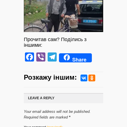
Прочитав сам? Поділись з
іншими:
Facebook
Viber
Telegram
Share
Розкажу iншим:
LEAVE A REPLY
Your email address will not be published.
Required fields are marked
*