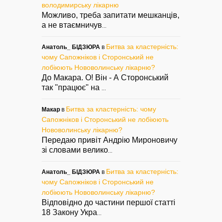
володимирську лікарню
Можливо, треба запитати мешканців,
а не втаємничув
...
Битва за кластерність:
Анатоль_ БІДЗЮРА
в
чому Сапожніков і Сторонський не
лобіюють Нововолинську лікарню?
До Макара. О! Він - А Сторонський
так "працює" на
...
Битва за кластерність: чому
Макар
в
Сапожніков і Сторонський не лобіюють
Нововолинську лікарню?
Передаю привіт Андрію Мироновичу
зі словами велико
...
Битва за кластерність:
Анатоль_ БІДЗЮРА
в
чому Сапожніков і Сторонський не
лобіюють Нововолинську лікарню?
Відповідно до частини першої статті
18 Закону Укра
...