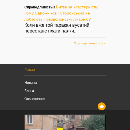
Битва за кластерність:
Справедливість
в
чому Сапожніков і Сторонський не
лобіюють Нововолинську лікарню?
Коли вже той таракан вусатий
перестане пхати палки
...
Попередні коментарі »
Радар
Новини
Блоги
Оголошення