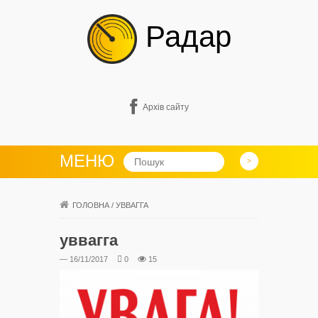
Радар
Архів сайту
МЕНЮ
ГОЛОВНА
/
УВВАГГА
уввагга
— 16/11/2017
0
15