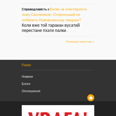
Битва за кластерність:
Справедливість
в
чому Сапожніков і Сторонський не
лобіюють Нововолинську лікарню?
Коли вже той таракан вусатий
перестане пхати палки
...
Попередні коментарі »
Радар
Новини
Блоги
Оголошення