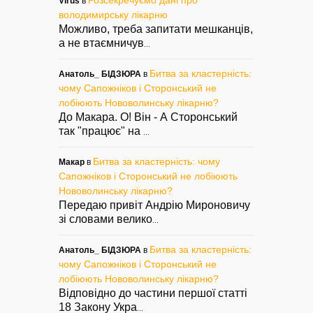
Розсекречуємо дані про
Virus
в
володимирську лікарню
Можливо, треба запитати мешканців,
а не втаємничув
...
Битва за кластерність:
Анатоль_ БІДЗЮРА
в
чому Сапожніков і Сторонський не
лобіюють Нововолинську лікарню?
До Макара. О! Він - А Сторонський
так "працює" на
...
Битва за кластерність: чому
Макар
в
Сапожніков і Сторонський не лобіюють
Нововолинську лікарню?
Передаю привіт Андрію Мироновичу
зі словами велико
...
Битва за кластерність:
Анатоль_ БІДЗЮРА
в
чому Сапожніков і Сторонський не
лобіюють Нововолинську лікарню?
Відповідно до частини першої статті
18 Закону Укра
...