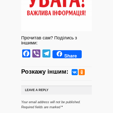
Прочитав сам? Поділись з
іншими:
Facebook
Viber
Telegram
Share
Розкажу iншим:
LEAVE A REPLY
Your email address will not be published.
Required fields are marked
*