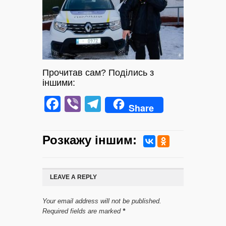
Прочитав сам? Поділись з
іншими:
Facebook
Viber
Telegram
Share
Розкажу iншим:
LEAVE A REPLY
Your email address will not be published.
Required fields are marked
*