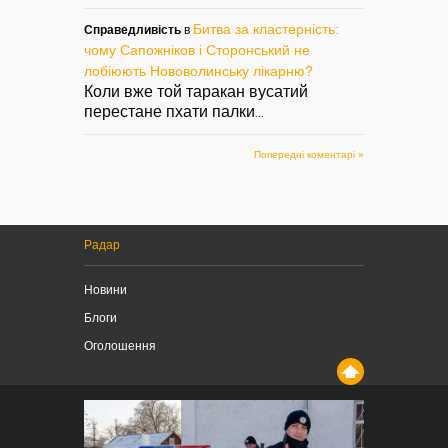
Битва за кластерність:
Справедливість
в
чому Сапожніков і Сторонський не
лобіюють Нововолинську лікарню?
Коли вже той таракан вусатий
перестане пхати палки
...
Попередні коментарі »
Радар
Новини
Блоги
Оголошення