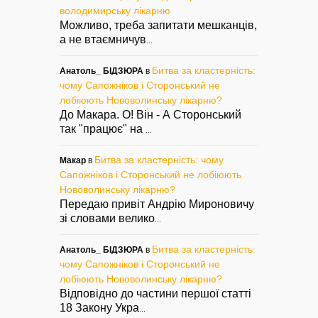
володимирську лікарню
Можливо, треба запитати мешканців,
а не втаємничув
...
Битва за кластерність:
Анатоль_ БІДЗЮРА
в
чому Сапожніков і Сторонський не
лобіюють Нововолинську лікарню?
До Макара. О! Він - А Сторонський
так "працює" на
...
Битва за кластерність: чому
Макар
в
Сапожніков і Сторонський не лобіюють
Нововолинську лікарню?
Передаю привіт Андрію Мироновичу
зі словами велико
...
Битва за кластерність:
Анатоль_ БІДЗЮРА
в
чому Сапожніков і Сторонський не
лобіюють Нововолинську лікарню?
Відповідно до частини першої статті
18 Закону Укра
...