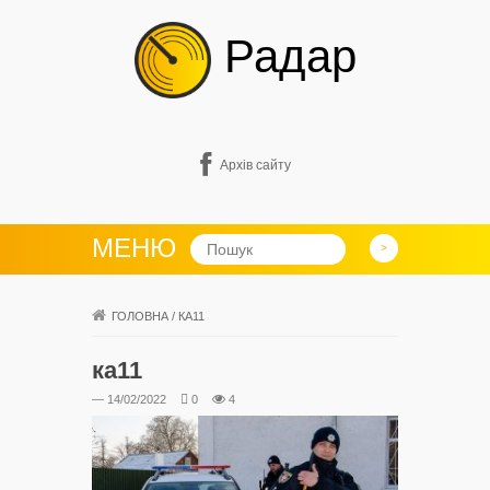
Радар
Архів сайту
МЕНЮ
ГОЛОВНА
/
КА11
ка11
— 14/02/2022
0
4