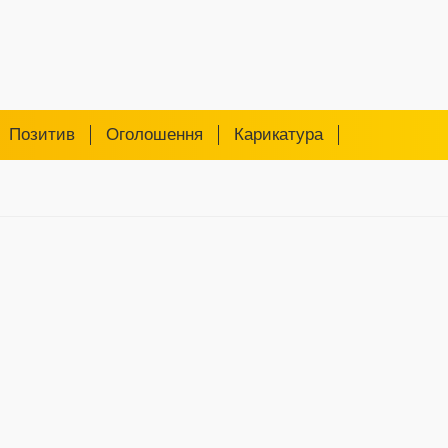
Позитив
Оголошення
Карикатура