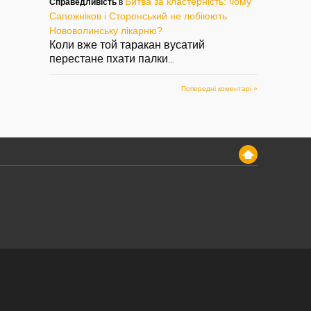
Битва за кластерність: чому
Справедливість
в
Сапожніков і Сторонський не лобіюють
Нововолинську лікарню?
Коли вже той таракан вусатий
перестане пхати палки
...
Попередні коментарі »