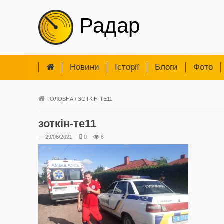
Радар
Новини
Iсторії
Блоги
Фото
ГОЛОВНА
/
ЗОТКІН-ТЕ11
зоткін-те11
— 29/06/2021
0
6