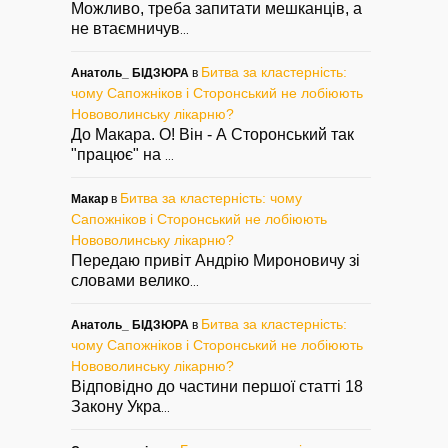
Можливо, треба запитати мешканців, а
не втаємничув
...
Битва за кластерність:
Анатоль_ БІДЗЮРА
в
чому Сапожніков і Сторонський не лобіюють
Нововолинську лікарню?
До Макара. О! Він - А Сторонський так
"працює" на
...
Битва за кластерність: чому
Макар
в
Сапожніков і Сторонський не лобіюють
Нововолинську лікарню?
Передаю привіт Андрію Мироновичу зі
словами велико
...
Битва за кластерність:
Анатоль_ БІДЗЮРА
в
чому Сапожніков і Сторонський не лобіюють
Нововолинську лікарню?
Відповідно до частини першої статті 18
Закону Укра
...