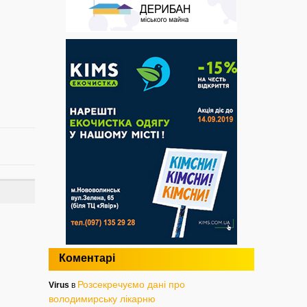
Коментарі
Розсекречуємо дані про
Virus
в
володимирську лікарню