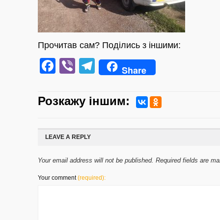
Прочитав сам? Поділись з іншими:
Facebook
Viber
Telegram
Share
Розкажу iншим:
LEAVE A REPLY
Your email address will not be published. Required fields are m
Your comment
(required):