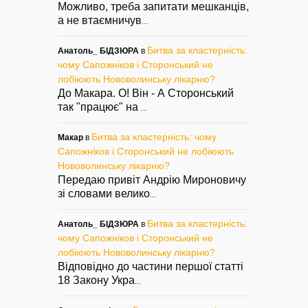
Можливо, треба запитати мешканців,
а не втаємничув
...
Битва за кластерність:
Анатоль_ БІДЗЮРА
в
чому Сапожніков і Сторонський не
лобіюють Нововолинську лікарню?
До Макара. О! Він - А Сторонський
так "працює" на
...
Битва за кластерність: чому
Макар
в
Сапожніков і Сторонський не лобіюють
Нововолинську лікарню?
Передаю привіт Андрію Мироновичу
зі словами велико
...
Битва за кластерність:
Анатоль_ БІДЗЮРА
в
чому Сапожніков і Сторонський не
лобіюють Нововолинську лікарню?
Відповідно до частини першої статті
18 Закону Укра
...