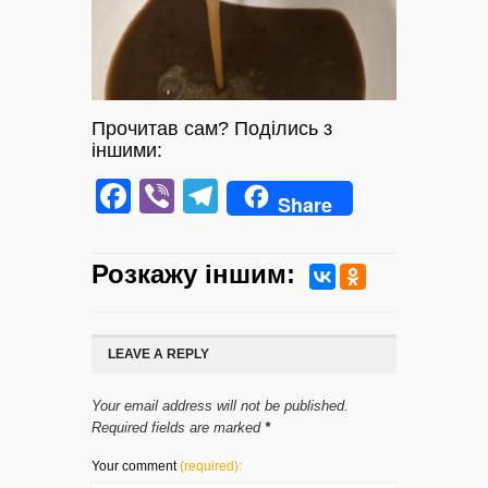
Прочитав сам? Поділись з
іншими:
Facebook
Viber
Telegram
Share
Розкажу iншим:
LEAVE A REPLY
Your email address will not be published.
Required fields are marked
*
Your comment
(required):