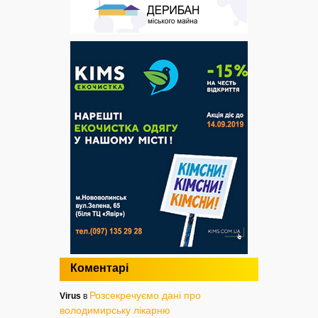
Коментарі
Розсекречуємо дані про
Virus
в
володимирську лікарню