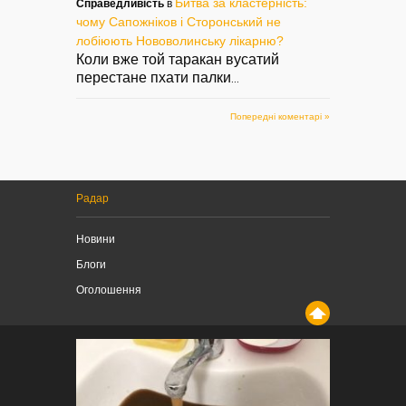
Битва за кластерність:
Справедливість
в
чому Сапожніков і Сторонський не
лобіюють Нововолинську лікарню?
Коли вже той таракан вусатий
перестане пхати палки
...
Попередні коментарі »
Радар
Новини
Блоги
Оголошення