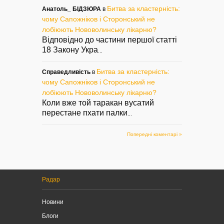
Битва за кластерність:
Анатоль_ БІДЗЮРА
в
чому Сапожніков і Сторонський не
лобіюють Нововолинську лікарню?
Відповідно до частини першої статті
18 Закону Укра
...
Битва за кластерність:
Справедливість
в
чому Сапожніков і Сторонський не
лобіюють Нововолинську лікарню?
Коли вже той таракан вусатий
перестане пхати палки
...
Попередні коментарі »
Радар
Новини
Блоги