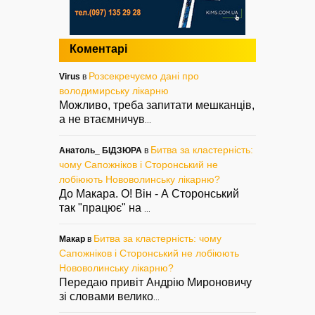
Коментарі
Розсекречуємо дані про
Virus
в
володимирську лікарню
Можливо, треба запитати мешканців,
а не втаємничув
...
Битва за кластерність:
Анатоль_ БІДЗЮРА
в
чому Сапожніков і Сторонський не
лобіюють Нововолинську лікарню?
До Макара. О! Він - А Сторонський
так "працює" на
...
Битва за кластерність: чому
Макар
в
Сапожніков і Сторонський не лобіюють
Нововолинську лікарню?
Передаю привіт Андрію Мироновичу
зі словами велико
...