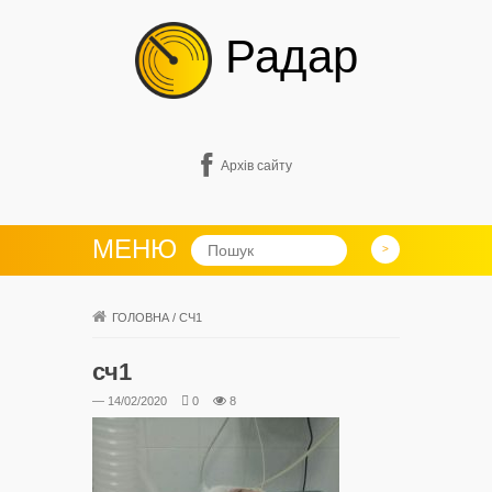
Радар
Архів сайту
МЕНЮ
ГОЛОВНА
/
СЧ1
сч1
— 14/02/2020
0
8