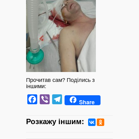
Прочитав сам? Поділись з
іншими:
Facebook
Viber
Telegram
Share
Розкажу iншим: