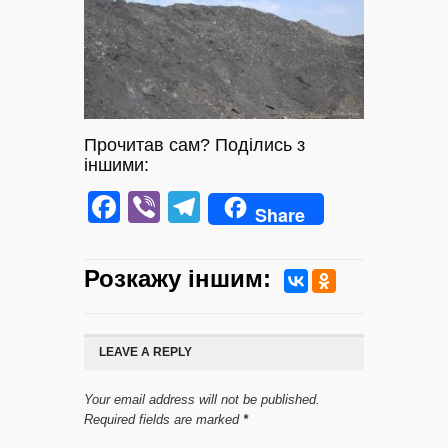
Прочитав сам? Поділись з
іншими:
Facebook
Viber
Telegram
Share
Розкажу iншим:
LEAVE A REPLY
Your email address will not be published.
Required fields are marked
*