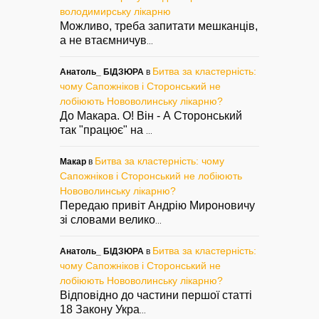
володимирську лікарню
Можливо, треба запитати мешканців,
а не втаємничув
...
Битва за кластерність:
Анатоль_ БІДЗЮРА
в
чому Сапожніков і Сторонський не
лобіюють Нововолинську лікарню?
До Макара. О! Він - А Сторонський
так "працює" на
...
Битва за кластерність: чому
Макар
в
Сапожніков і Сторонський не лобіюють
Нововолинську лікарню?
Передаю привіт Андрію Мироновичу
зі словами велико
...
Битва за кластерність:
Анатоль_ БІДЗЮРА
в
чому Сапожніков і Сторонський не
лобіюють Нововолинську лікарню?
Відповідно до частини першої статті
18 Закону Укра
...