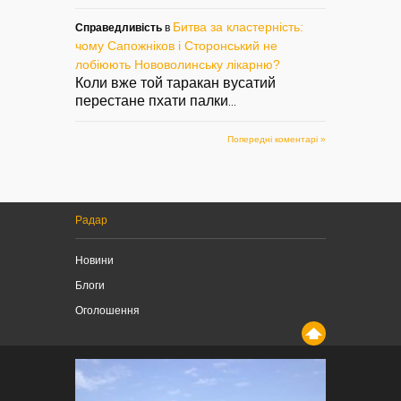
Битва за кластерність:
Справедливість
в
чому Сапожніков і Сторонський не
лобіюють Нововолинську лікарню?
Коли вже той таракан вусатий
перестане пхати палки
...
Попередні коментарі »
Радар
Новини
Блоги
Оголошення