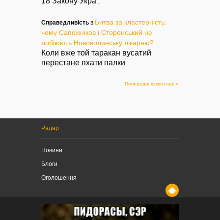
18 Закону Укра
...
Битва за кластерність:
Справедливість
в
чому Сапожніков і Сторонський не
лобіюють Нововолинську лікарню?
Коли вже той таракан вусатий
перестане пхати палки
...
Попередні коментарі »
Радар
Новини
Блоги
Оголошення