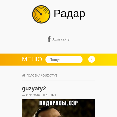
Радар
Архів сайту
МЕНЮ
ГОЛОВНА
/
GUZYATY2
guzyaty2
— 21/11/2016
0
7