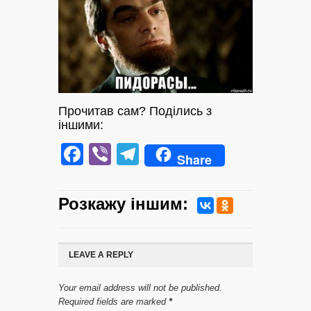
Прочитав сам? Поділись з
іншими:
Facebook
Viber
Telegram
Share
Розкажу iншим:
LEAVE A REPLY
Your email address will not be published.
Required fields are marked
*