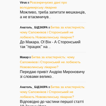
Розсекречуємо дані про
Virus
в
володимирську лікарню
Можливо, треба запитати мешканців,
а не втаємничув
...
Битва за кластерність:
Анатоль_ БІДЗЮРА
в
чому Сапожніков і Сторонський не
лобіюють Нововолинську лікарню?
До Макара. О! Він - А Сторонський
так "працює" на
...
Битва за кластерність: чому
Макар
в
Сапожніков і Сторонський не лобіюють
Нововолинську лікарню?
Передаю привіт Андрію Мироновичу
зі словами велико
...
Битва за кластерність:
Анатоль_ БІДЗЮРА
в
чому Сапожніков і Сторонський не
лобіюють Нововолинську лікарню?
Відповідно до частини першої статті