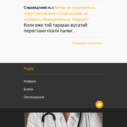
Битва за кластерність:
Справедливість
в
чому Сапожніков і Сторонський не
лобіюють Нововолинську лікарню?
Коли вже той таракан вусатий
перестане пхати палки
...
Попередні коментарі »
Радар
Новини
Блоги
Оголошення