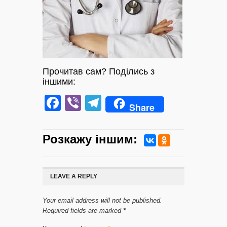
Прочитав сам? Поділись з
іншими:
Facebook
Viber
Telegram
Share
Розкажу iншим:
LEAVE A REPLY
Your email address will not be published.
Required fields are marked
*