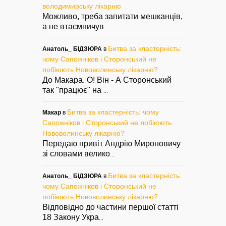
володимирську лікарню
Можливо, треба запитати мешканців,
а не втаємничув
...
Битва за кластерність:
Анатоль_ БІДЗЮРА
в
чому Сапожніков і Сторонський не
лобіюють Нововолинську лікарню?
До Макара. О! Він - А Сторонський
так "працює" на
...
Битва за кластерність: чому
Макар
в
Сапожніков і Сторонський не лобіюють
Нововолинську лікарню?
Передаю привіт Андрію Мироновичу
зі словами велико
...
Битва за кластерність:
Анатоль_ БІДЗЮРА
в
чому Сапожніков і Сторонський не
лобіюють Нововолинську лікарню?
Відповідно до частини першої статті
18 Закону Укра
...