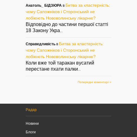
Битва за кластерність:
Анатоль_ БІДЗЮРА
в
чому Сапожніков і Сторонський не
лобіюють Нововолинську лікарню?
Відповідно до частини першої статті
18 Закону Укра
...
Битва за кластерність:
Справедливість
в
чому Сапожніков і Сторонський не
лобіюють Нововолинську лікарню?
Коли вже той таракан вусатий
перестане пхати палки
...
Попередні коментарі »
Радар
Новини
Блоги