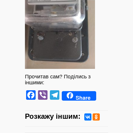
Прочитав сам? Поділись з
іншими:
Facebook
Viber
Telegram
Share
Розкажу iншим: