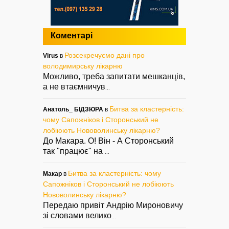
Коментарі
Розсекречуємо дані про
Virus
в
володимирську лікарню
Можливо, треба запитати мешканців,
а не втаємничув
...
Битва за кластерність:
Анатоль_ БІДЗЮРА
в
чому Сапожніков і Сторонський не
лобіюють Нововолинську лікарню?
До Макара. О! Він - А Сторонський
так "працює" на
...
Битва за кластерність: чому
Макар
в
Сапожніков і Сторонський не лобіюють
Нововолинську лікарню?
Передаю привіт Андрію Мироновичу
зі словами велико
...