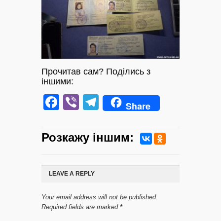
Прочитав сам? Поділись з
іншими:
Facebook
Viber
Telegram
Share
Розкажу iншим:
LEAVE A REPLY
Your email address will not be published.
Required fields are marked
*