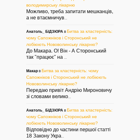
володимирську лікарню
Можливо, треба запитати мешканців,
а не втаємничув
...
Битва за кластерність:
Анатоль_ БІДЗЮРА
в
чому Сапожніков і Сторонський не
лобіюють Нововолинську лікарню?
До Макара. О! Він - А Сторонський
так "працює" на
...
Битва за кластерність: чому
Макар
в
Сапожніков і Сторонський не лобіюють
Нововолинську лікарню?
Передаю привіт Андрію Мироновичу
зі словами велико
...
Битва за кластерність:
Анатоль_ БІДЗЮРА
в
чому Сапожніков і Сторонський не
лобіюють Нововолинську лікарню?
Відповідно до частини першої статті
18 Закону Укра
...