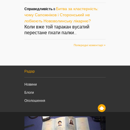
Битва за кластерність:
Справедливість
в
чому Сапожніков і Сторонський не
лобіюють Нововолинську лікарню?
Коли вже той таракан вусатий
перестане пхати палки
...
Попередні коментарі »
Радар
Новини
Блоги
Оголошення