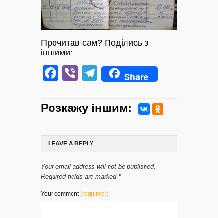
Прочитав сам? Поділись з
іншими:
Facebook
Viber
Telegram
Share
Розкажу iншим:
LEAVE A REPLY
Your email address will not be published.
Required fields are marked
*
Your comment
(required):