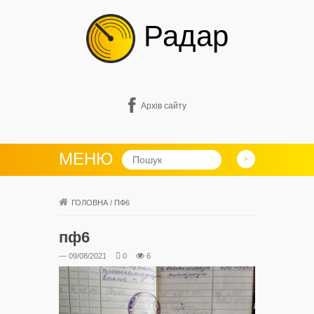
Радар
Архів сайту
МЕНЮ
ГОЛОВНА
/
ПФ6
пф6
— 09/08/2021
0
6