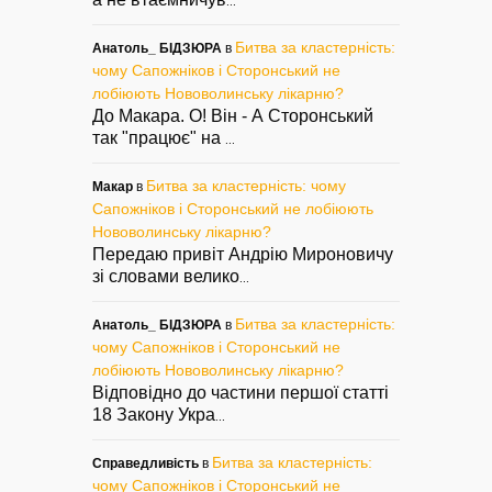
...
Битва за кластерність:
Анатоль_ БІДЗЮРА
в
чому Сапожніков і Сторонський не
лобіюють Нововолинську лікарню?
До Макара. О! Він - А Сторонський
так "працює" на
...
Битва за кластерність: чому
Макар
в
Сапожніков і Сторонський не лобіюють
Нововолинську лікарню?
Передаю привіт Андрію Мироновичу
зі словами велико
...
Битва за кластерність:
Анатоль_ БІДЗЮРА
в
чому Сапожніков і Сторонський не
лобіюють Нововолинську лікарню?
Відповідно до частини першої статті
18 Закону Укра
...
Битва за кластерність:
Справедливість
в
чому Сапожніков і Сторонський не