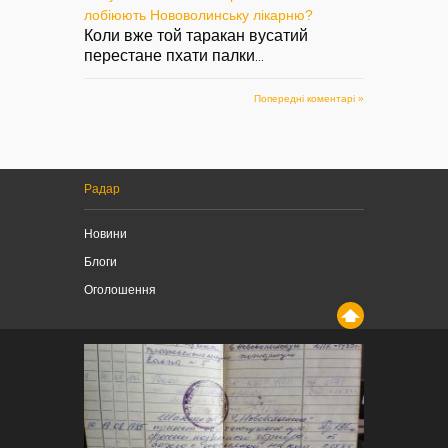
лобіюють Нововолинську лікарню?
Коли вже той таракан вусатий
перестане пхати палки
...
Попередні коментарі »
Радар
Новини
Блоги
Оголошення