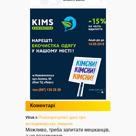
Коментарі
Розсекречуємо дані про
Virus
в
володимирську лікарню
Можливо, треба запитати мешканців,
а не втаємничув