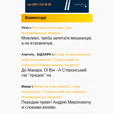
Коментарі
Розсекречуємо дані про
Virus
в
володимирську лікарню
Можливо, треба запитати мешканців,
а не втаємничув
...
Битва за кластерність:
Анатоль_ БІДЗЮРА
в
чому Сапожніков і Сторонський не
лобіюють Нововолинську лікарню?
До Макара. О! Він - А Сторонський
так "працює" на
...
Битва за кластерність: чому
Макар
в
Сапожніков і Сторонський не лобіюють
Нововолинську лікарню?
Передаю привіт Андрію Мироновичу
зі словами велико
...