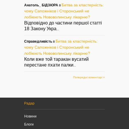
Битва за кластерність:
Анатоль_ БІДЗЮРА
в
чому Сапожніков і Сторонський не
лобіюють Нововолинську лікарню?
Відповідно до частини першої статті
18 Закону Укра
...
Битва за кластерність:
Справедливість
в
чому Сапожніков і Сторонський не
лобіюють Нововолинську лікарню?
Коли вже той таракан вусатий
перестане пхати палки
...
Попередні коментарі »
Радар
Новини
Блоги