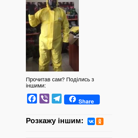
Прочитав сам? Поділись з
іншими:
Facebook
Viber
Telegram
Share
Розкажу iншим: