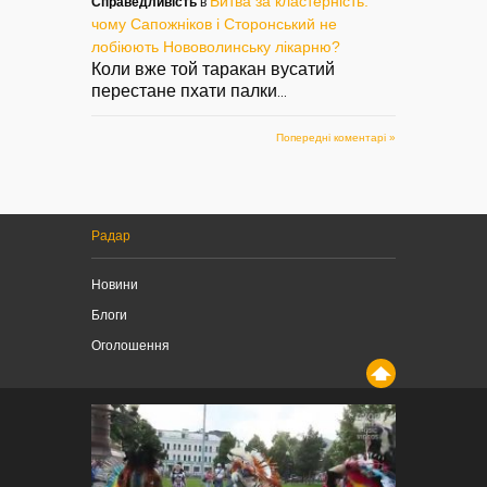
Битва за кластерність:
Справедливість
в
чому Сапожніков і Сторонський не
лобіюють Нововолинську лікарню?
Коли вже той таракан вусатий
перестане пхати палки
...
Попередні коментарі »
Радар
Новини
Блоги
Оголошення