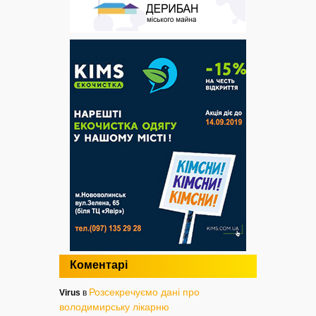
Коментарі
Розсекречуємо дані про
Virus
в
володимирську лікарню