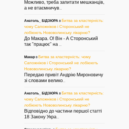
Можливо, треба запитати мешканців,
а не втаємничув
...
Битва за кластерність:
Анатоль_ БІДЗЮРА
в
чому Сапожніков і Сторонський не
лобіюють Нововолинську лікарню?
До Макара. О! Він - А Сторонський
так "працює" на
...
Битва за кластерність: чому
Макар
в
Сапожніков і Сторонський не лобіюють
Нововолинську лікарню?
Передаю привіт Андрію Мироновичу
зі словами велико
...
Битва за кластерність:
Анатоль_ БІДЗЮРА
в
чому Сапожніков і Сторонський не
лобіюють Нововолинську лікарню?
Відповідно до частини першої статті
18 Закону Укра
...