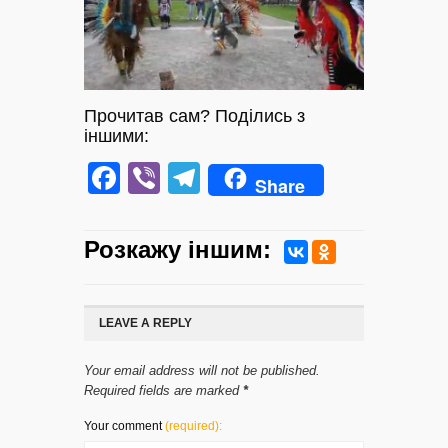
Прочитав сам? Поділись з
іншими:
Facebook
Viber
Telegram
Share
Розкажу iншим:
LEAVE A REPLY
Your email address will not be published.
Required fields are marked
*
Your comment
(required):