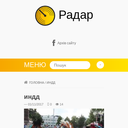
Радар
Архів сайту
МЕНЮ
ГОЛОВНА
/
ИНДД
индд
— 01/11/2017
0
14