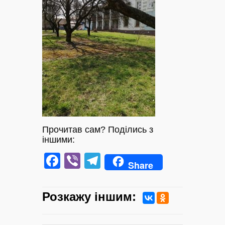
Прочитав сам? Поділись з
іншими:
Facebook
Viber
Telegram
Share
Розкажу iншим: