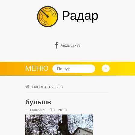
Радар
Архів сайту
МЕНЮ
ГОЛОВНА
/
БУЛЬШВ
бульшв
— 11/04/2021
0
10