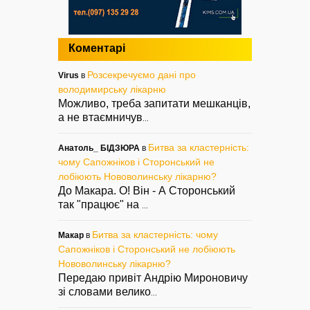
Коментарі
Розсекречуємо дані про
Virus
в
володимирську лікарню
Можливо, треба запитати мешканців,
а не втаємничув
...
Битва за кластерність:
Анатоль_ БІДЗЮРА
в
чому Сапожніков і Сторонський не
лобіюють Нововолинську лікарню?
До Макара. О! Він - А Сторонський
так "працює" на
...
Битва за кластерність: чому
Макар
в
Сапожніков і Сторонський не лобіюють
Нововолинську лікарню?
Передаю привіт Андрію Мироновичу
зі словами велико
...