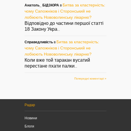
Битва за кластерність:
Анатоль_ БІДЗЮРА
в
чому Сапожніков і Сторонський не
лобіюють Нововолинську лікарню?
Відповідно до частини першої статті
18 Закону Укра
...
Битва за кластерність:
Справедливість
в
чому Сапожніков і Сторонський не
лобіюють Нововолинську лікарню?
Коли вже той таракан вусатий
перестане пхати палки
...
Попередні коментарі »
Радар
Новини
Блоги