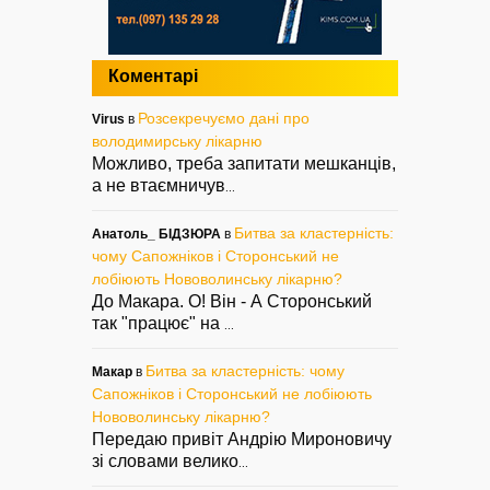
Коментарі
Розсекречуємо дані про
Virus
в
володимирську лікарню
Можливо, треба запитати мешканців,
а не втаємничув
...
Битва за кластерність:
Анатоль_ БІДЗЮРА
в
чому Сапожніков і Сторонський не
лобіюють Нововолинську лікарню?
До Макара. О! Він - А Сторонський
так "працює" на
...
Битва за кластерність: чому
Макар
в
Сапожніков і Сторонський не лобіюють
Нововолинську лікарню?
Передаю привіт Андрію Мироновичу
зі словами велико
...