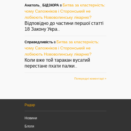
Битва за кластерність:
Анатоль_ БІДЗЮРА
в
чому Сапожніков і Сторонський не
лобіюють Нововолинську лікарню?
Відповідно до частини першої статті
18 Закону Укра
...
Битва за кластерність:
Справедливість
в
чому Сапожніков і Сторонський не
лобіюють Нововолинську лікарню?
Коли вже той таракан вусатий
перестане пхати палки
...
Попередні коментарі »
Радар
Новини
Блоги