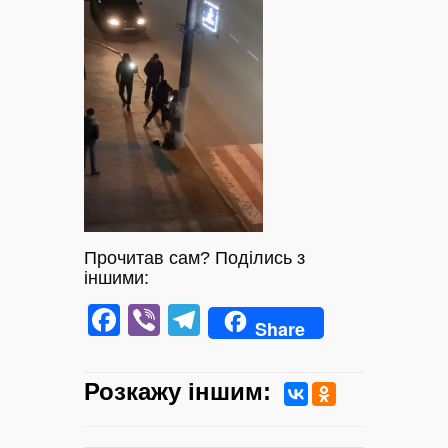
Прочитав сам? Поділись з
іншими:
Facebook
Viber
Telegram
Share
Розкажу iншим: