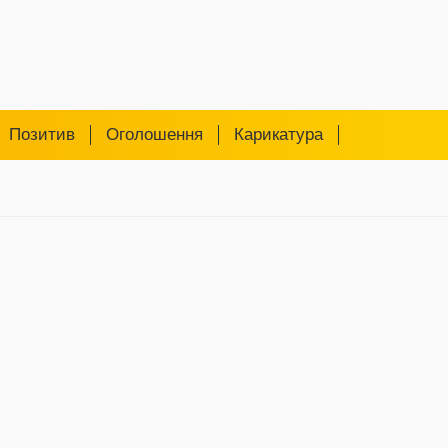
Позитив
Оголошення
Карикатура