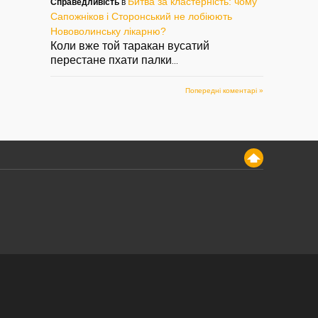
Битва за кластерність: чому
Справедливість
в
Сапожніков і Сторонський не лобіюють
Нововолинську лікарню?
Коли вже той таракан вусатий
перестане пхати палки
...
Попередні коментарі »