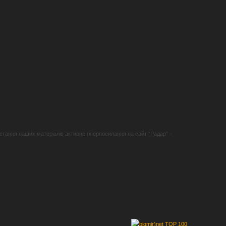
стання наших матеріалів активне гіперпосилання на сайт “Радар” –