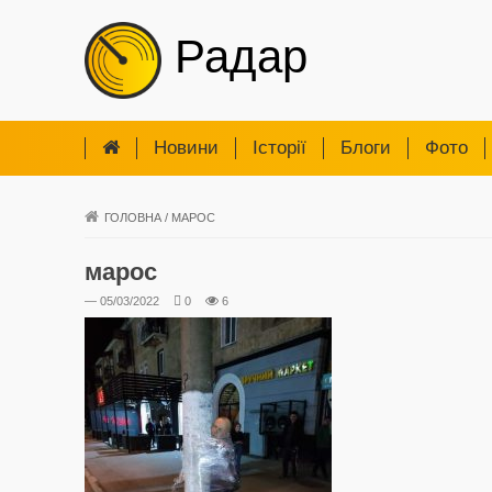
Радар
Новини
Iсторії
Блоги
Фото
ГОЛОВНА
/
МАРОС
марос
— 05/03/2022
0
6