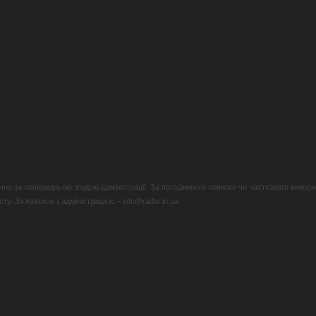
но за попередньою згодою адміністрації. За погодженого повного чи часткового викори
у. Зв’язатися з адміністрацією – info@radar.in.ua