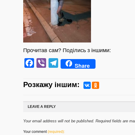
Прочитав сам? Поділись з іншими:
Facebook
Viber
Telegram
Share
Розкажу iншим:
LEAVE A REPLY
Your email address will not be published. Required fields are m
Your comment
(required):