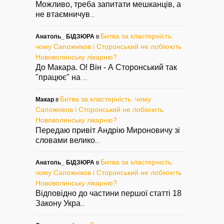
Можливо, треба запитати мешканців, а
не втаємничув
...
Битва за кластерність:
Анатоль_ БІДЗЮРА
в
чому Сапожніков і Сторонський не лобіюють
Нововолинську лікарню?
До Макара. О! Він - А Сторонський так
"працює" на
...
Битва за кластерність: чому
Макар
в
Сапожніков і Сторонський не лобіюють
Нововолинську лікарню?
Передаю привіт Андрію Мироновичу зі
словами велико
...
Битва за кластерність:
Анатоль_ БІДЗЮРА
в
чому Сапожніков і Сторонський не лобіюють
Нововолинську лікарню?
Відповідно до частини першої статті 18
Закону Укра
...