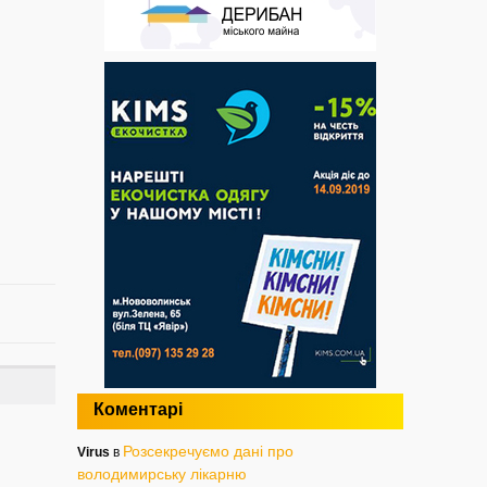
Коментарі
Розсекречуємо дані про
Virus
в
володимирську лікарню