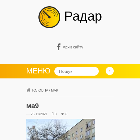
Радар
Архів сайту
МЕНЮ
ГОЛОВНА
/
МА9
ма9
— 23/11/2021
0
6