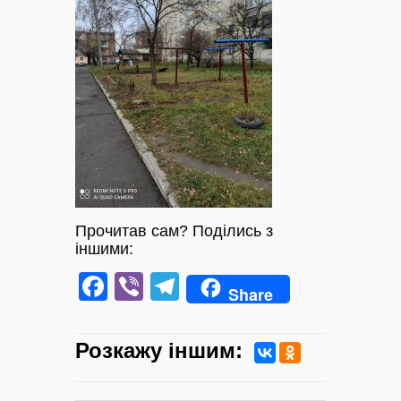
Прочитав сам? Поділись з
іншими:
Facebook
Viber
Telegram
Share
Розкажу iншим: