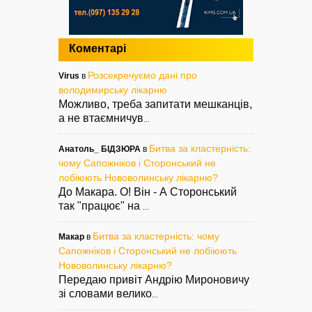
Коментарі
Розсекречуємо дані про
Virus
в
володимирську лікарню
Можливо, треба запитати мешканців,
а не втаємничув
...
Битва за кластерність:
Анатоль_ БІДЗЮРА
в
чому Сапожніков і Сторонський не
лобіюють Нововолинську лікарню?
До Макара. О! Він - А Сторонський
так "працює" на
...
Битва за кластерність: чому
Макар
в
Сапожніков і Сторонський не лобіюють
Нововолинську лікарню?
Передаю привіт Андрію Мироновичу
зі словами велико
...