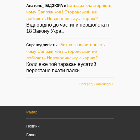
Битва за кластерність:
Анатоль_ БІДЗЮРА
в
чому Сапожніков і Сторонський не
лобіюють Нововолинську лікарню?
Відповідно до частини першої статті
18 Закону Укра
...
Битва за кластерність:
Справедливість
в
чому Сапожніков і Сторонський не
лобіюють Нововолинську лікарню?
Коли вже той таракан вусатий
перестане пхати палки
...
Попередні коментарі »
Радар
Новини
Блоги