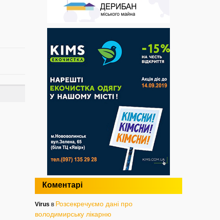
Коментарі
Розсекречуємо дані про
Virus
в
володимирську лікарню