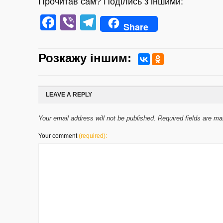
Прочитав сам? Поділись з іншими:
Facebook
Viber
Telegram
Share
Розкажу iншим:
LEAVE A REPLY
Your email address will not be published. Required fields are m
Your comment
(required):