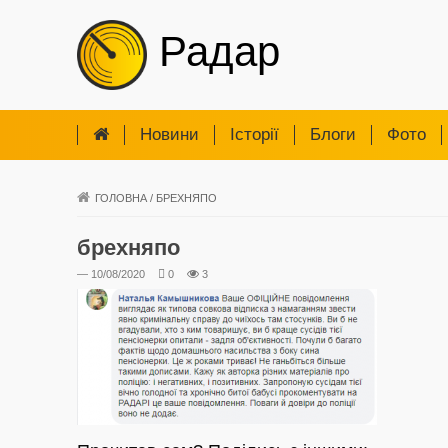
Радар
Новини
Iсторії
Блоги
Фото
ГОЛОВНА
/
БРЕХНЯПО
брехняпо
— 10/08/2020
0
3