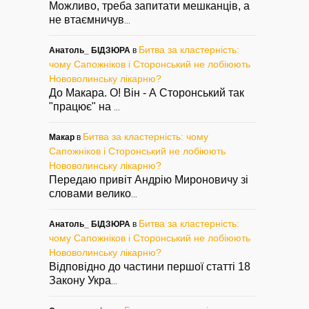
Можливо, треба запитати мешканців, а
не втаємничув
...
Битва за кластерність:
Анатоль_ БІДЗЮРА
в
чому Сапожніков і Сторонський не лобіюють
Нововолинську лікарню?
До Макара. О! Він - А Сторонський так
"працює" на
...
Битва за кластерність: чому
Макар
в
Сапожніков і Сторонський не лобіюють
Нововолинську лікарню?
Передаю привіт Андрію Мироновичу зі
словами велико
...
Битва за кластерність:
Анатоль_ БІДЗЮРА
в
чому Сапожніков і Сторонський не лобіюють
Нововолинську лікарню?
Відповідно до частини першої статті 18
Закону Укра
...