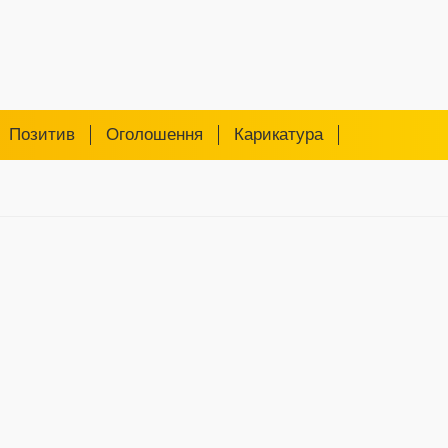
Позитив
Оголошення
Карикатура