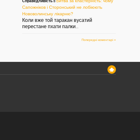
Битва за кластерність: чому
Справедливість
в
Сапожніков і Сторонський не лобіюють
Нововолинську лікарню?
Коли вже той таракан вусатий
перестане пхати палки
...
Попередні коментарі »