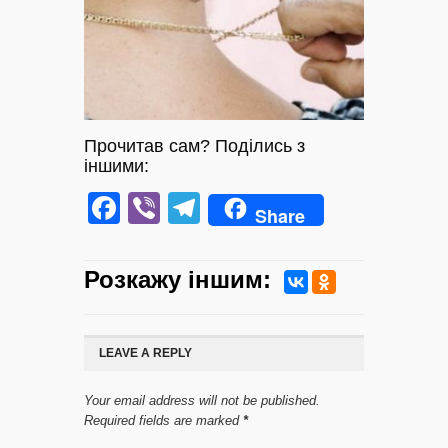
Прочитав сам? Поділись з
іншими:
Facebook
Viber
Telegram
Share
Розкажу iншим:
LEAVE A REPLY
Your email address will not be published.
Required fields are marked
*