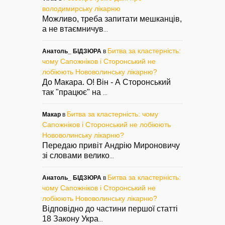
володимирську лікарню
Можливо, треба запитати мешканців,
а не втаємничув
...
Битва за кластерність:
Анатоль_ БІДЗЮРА
в
чому Сапожніков і Сторонський не
лобіюють Нововолинську лікарню?
До Макара. О! Він - А Сторонський
так "працює" на
...
Битва за кластерність: чому
Макар
в
Сапожніков і Сторонський не лобіюють
Нововолинську лікарню?
Передаю привіт Андрію Мироновичу
зі словами велико
...
Битва за кластерність:
Анатоль_ БІДЗЮРА
в
чому Сапожніков і Сторонський не
лобіюють Нововолинську лікарню?
Відповідно до частини першої статті
18 Закону Укра
...