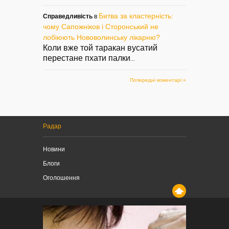
Битва за кластерність:
Справедливість
в
чому Сапожніков і Сторонський не
лобіюють Нововолинську лікарню?
Коли вже той таракан вусатий
перестане пхати палки
...
Попередні коментарі »
Радар
Новини
Блоги
Оголошення