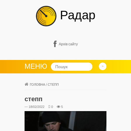
Радар
Архів сайту
МЕНЮ
ГОЛОВНА
/
СТЕПП
степп
— 18/02/2022
0
5