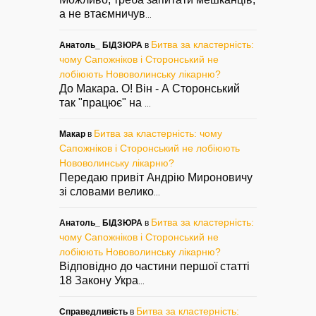
а не втаємничув
...
Битва за кластерність:
Анатоль_ БІДЗЮРА
в
чому Сапожніков і Сторонський не
лобіюють Нововолинську лікарню?
До Макара. О! Він - А Сторонський
так "працює" на
...
Битва за кластерність: чому
Макар
в
Сапожніков і Сторонський не лобіюють
Нововолинську лікарню?
Передаю привіт Андрію Мироновичу
зі словами велико
...
Битва за кластерність:
Анатоль_ БІДЗЮРА
в
чому Сапожніков і Сторонський не
лобіюють Нововолинську лікарню?
Відповідно до частини першої статті
18 Закону Укра
...
Битва за кластерність:
Справедливість
в