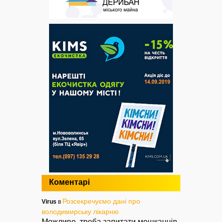
Коментарі
Розсекречуємо дані про
Virus
в
володимирську лікарню
Можливо, треба запитати мешканців,