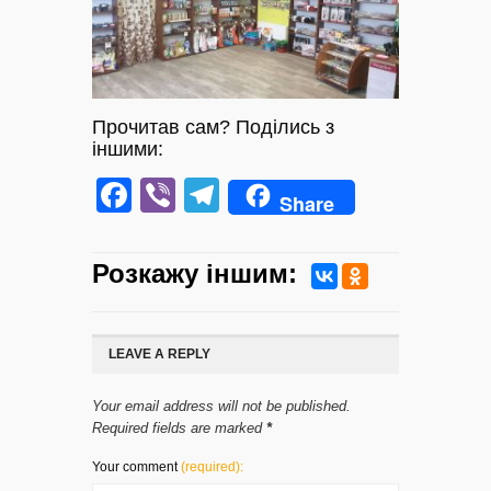
Прочитав сам? Поділись з
іншими:
Facebook
Viber
Telegram
Share
Розкажу iншим:
LEAVE A REPLY
Your email address will not be published.
Required fields are marked
*
Your comment
(required):