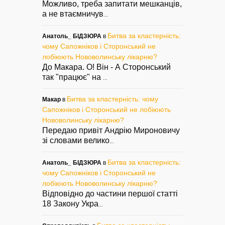
Можливо, треба запитати мешканців,
а не втаємничув
...
Битва за кластерність:
Анатоль_ БІДЗЮРА
в
чому Сапожніков і Сторонський не
лобіюють Нововолинську лікарню?
До Макара. О! Він - А Сторонський
так "працює" на
...
Битва за кластерність: чому
Макар
в
Сапожніков і Сторонський не лобіюють
Нововолинську лікарню?
Передаю привіт Андрію Мироновичу
зі словами велико
...
Битва за кластерність:
Анатоль_ БІДЗЮРА
в
чому Сапожніков і Сторонський не
лобіюють Нововолинську лікарню?
Відповідно до частини першої статті
18 Закону Укра
...