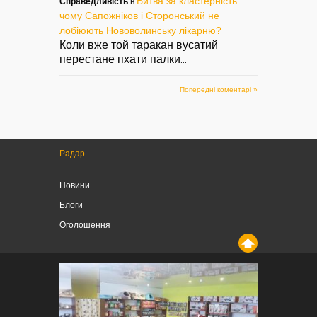
Битва за кластерність:
Справедливість
в
чому Сапожніков і Сторонський не
лобіюють Нововолинську лікарню?
Коли вже той таракан вусатий
перестане пхати палки
...
Попередні коментарі »
Радар
Новини
Блоги
Оголошення