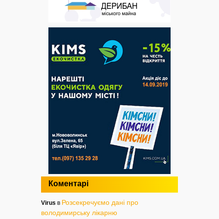
Коментарі
Розсекречуємо дані про
Virus
в
володимирську лікарню