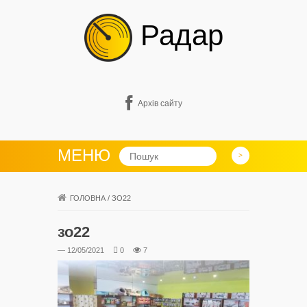
Радар
Архів сайту
МЕНЮ
ГОЛОВНА
/
ЗО22
зо22
— 12/05/2021
0
7