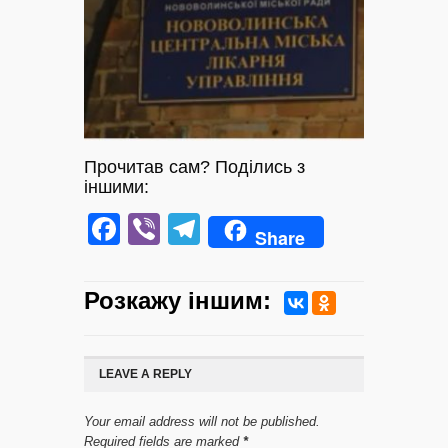
Прочитав сам? Поділись з
іншими:
Facebook
Viber
Telegram
Share
Розкажу iншим:
LEAVE A REPLY
Your email address will not be published.
Required fields are marked
*