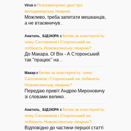
Розсекречуємо дані про
Virus
в
володимирську лікарню
Можливо, треба запитати мешканців,
а не втаємничув
...
Битва за кластерність:
Анатоль_ БІДЗЮРА
в
чому Сапожніков і Сторонський не
лобіюють Нововолинську лікарню?
До Макара. О! Він - А Сторонський
так "працює" на
...
Битва за кластерність: чому
Макар
в
Сапожніков і Сторонський не лобіюють
Нововолинську лікарню?
Передаю привіт Андрію Мироновичу
зі словами велико
...
Битва за кластерність:
Анатоль_ БІДЗЮРА
в
чому Сапожніков і Сторонський не
лобіюють Нововолинську лікарню?
Відповідно до частини першої статті