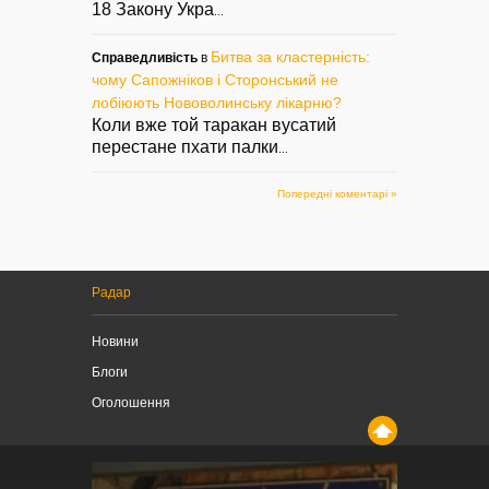
18 Закону Укра
...
Битва за кластерність:
Справедливість
в
чому Сапожніков і Сторонський не
лобіюють Нововолинську лікарню?
Коли вже той таракан вусатий
перестане пхати палки
...
Попередні коментарі »
Радар
Новини
Блоги
Оголошення